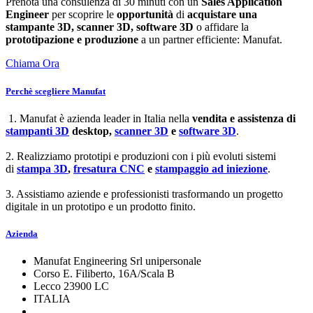
Prenota una consulenza di 30 minuti con un
Sales Application
Engineer
per scoprire le
opportunità
di
acquistare una
stampante 3D, scanner 3D, software 3D
o affidare la
prototipazione e produzione
a un partner efficiente: Manufat.
Chiama Ora
Perchè scegliere Manufat
1. Manufat è azienda leader in Italia nella
vendita e assistenza di
stampanti 3D
desktop,
scanner 3D
e
software 3D
.
2. Realizziamo prototipi e produzioni con i più evoluti sistemi
di
stampa 3D
,
fresatura CNC
e
stampaggio ad iniezione
.
3. Assistiamo aziende e professionisti trasformando un progetto
digitale in un prototipo e un prodotto finito.
Azienda
Manufat Engineering Srl unipersonale
Corso E. Filiberto, 16A/Scala B
Lecco 23900 LC
ITALIA