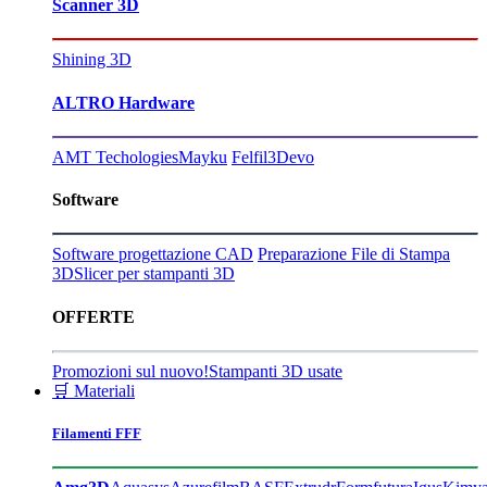
Scanner 3D
Shining 3D
ALTRO Hardware
AMT Techologies
Mayku
Felfil
3Devo
Software
Software progettazione CAD
Preparazione File di Stampa
3D
Slicer per stampanti 3D
OFFERTE
Promozioni sul nuovo!
Stampanti 3D usate
🛒 Materiali
Filamenti FFF