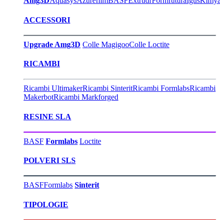
Amg3D
Aquasys
Azurefilm
BASF
Extrudr
Formfutura
Igus
Kimy
ACCESSORI
Upgrade Amg3D
Colle Magigoo
Colle Loctite
RICAMBI
Ricambi Ultimaker
Ricambi Sinterit
Ricambi Formlabs
Ricambi
Makerbot
Ricambi Markforged
RESINE SLA
BASF
Formlabs
Loctite
POLVERI SLS
BASF
Formlabs
Sinterit
TIPOLOGIE