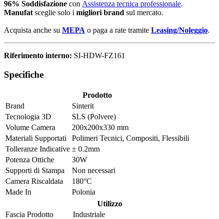
96% Soddisfazione
con
Assistenza tecnica professionale
.
Manufat
sceglie solo i
migliori brand
sul mercato.
Acquista anche su
MEPA
o paga a rate tramite
Leasing/Noleggio
.
Riferimento interno:
SI-HDW-FZ161
Specifiche
Prodotto
Brand
Sinterit
Tecnologia 3D
SLS (Polvere)
Volume Camera
200x200x330 mm
Materiali Supportati
Polimeri Tecnici
,
Compositi
,
Flessibili
Tolleranze Indicative
± 0.2mm
Potenza Ottiche
30W
Supporti di Stampa
Non necessari
Camera Riscaldata
180°C
Made In
Polonia
Utilizzo
Fascia Prodotto
Industriale