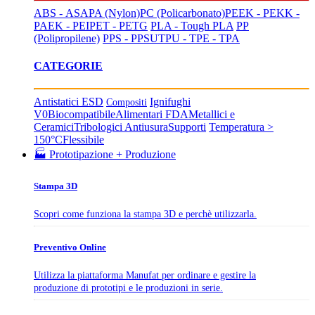
ABS - ASA
PA (Nylon)
PC (Policarbonato)
PEEK - PEKK -
PAEK - PEI
PET - PETG
PLA - Tough PLA
PP
(Polipropilene)
PPS - PPSU
TPU - TPE - TPA
CATEGORIE
Antistatici ESD
Ignifughi
Compositi
V0
Biocompatibile
Alimentari FDA
Metallici e
Ceramici
Tribologici Antiusura
Supporti
Temperatura >
150°C
Flessibile
🏭 Prototipazione + Produzione
Stampa 3D
Scopri come funziona la stampa 3D e perchè utilizzarla.
Preventivo Online
Utilizza la piattaforma Manufat per ordinare e gestire la
produzione di prototipi e le produzioni in serie.