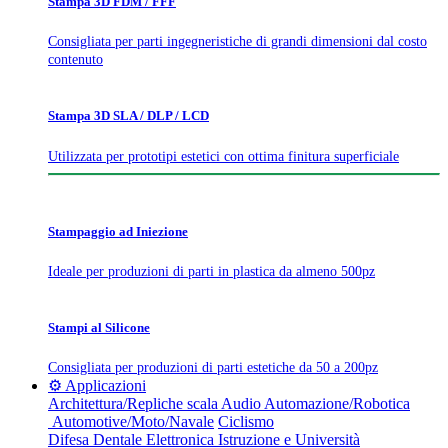
Stampa 3D FDM / FFF
Consigliata per parti ingegneristiche di grandi dimensioni dal costo
contenuto
Stampa 3D SLA / DLP / LCD
Utilizzata per prototipi estetici con ottima finitura superficiale
Stampaggio ad Iniezione
Ideale per produzioni di parti in plastica da almeno 500pz
Stampi al Silicone
Consigliata per produzioni di parti estetiche da 50 a 200pz
⚙️ Applicazioni
Architettura/Repliche scala
Audio
Automazione/Robotica
Automotive/Moto/Navale
Ciclismo
Difesa
Dentale
Elettronica
Istruzione e Università