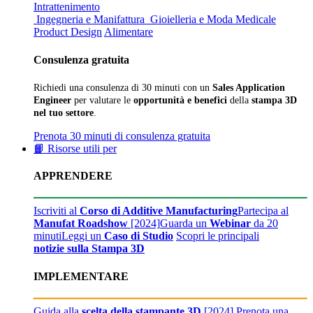
Intrattenimento
Ingegneria e Manifattura
Gioielleria e Moda
Medicale
Product Design
Alimentare
Consulenza gratuita
Richiedi una consulenza di 30 minuti con un
Sales Application
Engineer
per valutare le
opportunità e benefici
della
stampa 3D
nel tuo settore
.
Prenota 30 minuti di consulenza gratuita
📙 Risorse utili per
APPRENDERE
Iscriviti al
Corso di Additive Manufacturing
Partecipa al
Manufat Roadshow
[2024]
Guarda un
Webinar
da 20
minuti
Leggi un
Caso di Studio
Scopri le principali
notizie sulla Stampa 3D
IMPLEMENTARE
Guida alla
scelta della stampante 3D
[2024]
Prenota una