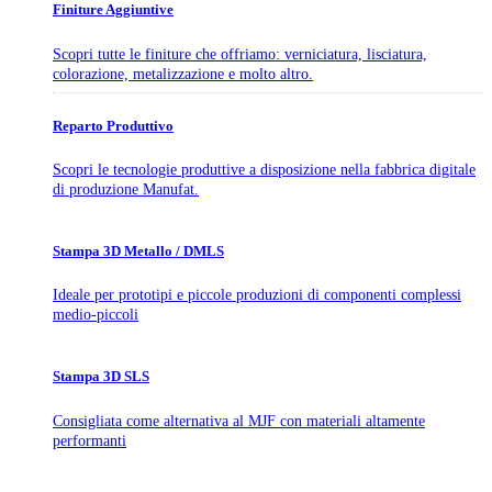
Finiture Aggiuntive
Scopri tutte le finiture che offriamo: verniciatura, lisciatura,
colorazione, metalizzazione e molto altro.
Reparto Produttivo
Scopri le tecnologie produttive a disposizione nella fabbrica digitale
di produzione Manufat.
Stampa 3D Metallo / DMLS
Ideale per prototipi e piccole produzioni di componenti complessi
medio-piccoli
Stampa 3D SLS
Consigliata come alternativa al MJF con materiali altamente
performanti