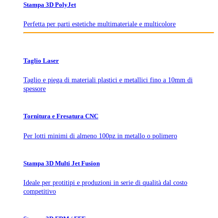
Stampa 3D PolyJet
Perfetta per parti estetiche multimateriale e multicolore
Taglio Laser
Taglio e piega di materiali plastici e metallici fino a 10mm di
spessore
Tornitura e Fresatura CNC
Per lotti minimi di almeno 100pz in metallo o polimero
Stampa 3D Multi Jet Fusion
Ideale per protitipi e produzioni in serie di qualità dal costo
competitivo