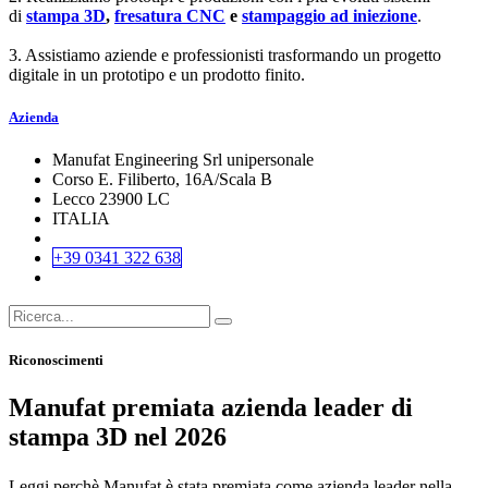
di
stampa 3D
,
fresatura CNC
e
stampaggio ad iniezione
.
3. Assistiamo aziende e professionisti trasformando un progetto
digitale in un prototipo e un prodotto finito.
Azienda
Manufat Engineering Srl unipersonale
Corso E. Filiberto, 16A/Scala B
Lecco 23900 LC
ITALIA
+39 0341 322 638
Riconoscimenti
Manufat premiata azienda leader di
stampa 3D nel 2026
Leggi perchè Manufat è stata premiata come azienda leader nella