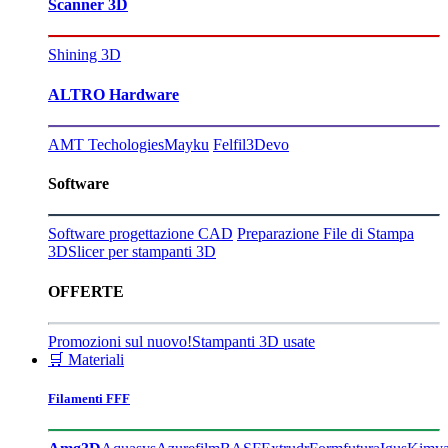
Scanner 3D
Shining 3D
ALTRO Hardware
AMT Techologies
Mayku
Felfil
3Devo
Software
Software progettazione CAD
Preparazione File di Stampa
3D
Slicer per stampanti 3D
OFFERTE
Promozioni sul nuovo!
Stampanti 3D usate
🛒 Materiali
Filamenti FFF