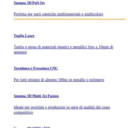
Stampa 3D PolyJet
Perfetta per parti estetiche multimateriale e multicolore
Taglio Laser
Taglio e piega di materiali plastici e metallici fino a 10mm di
spessore
Tornitura e Fresatura CNC
Per lotti minimi di almeno 100pz in metallo o polimero
Stampa 3D Multi Jet Fusion
Ideale per protitipi e produzioni in serie di qualità dal costo
competitivo