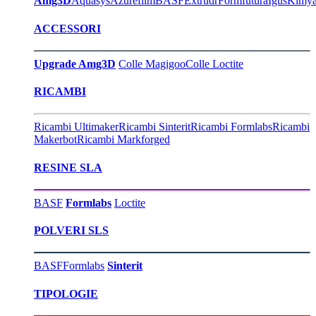
Amg3D
Aquasys
Azurefilm
BASF
Extrudr
Formfutura
Igus
Kimy
ACCESSORI
Upgrade Amg3D
Colle Magigoo
Colle Loctite
RICAMBI
Ricambi Ultimaker
Ricambi Sinterit
Ricambi Formlabs
Ricambi
Makerbot
Ricambi Markforged
RESINE SLA
BASF
Formlabs
Loctite
POLVERI SLS
BASF
Formlabs
Sinterit
TIPOLOGIE