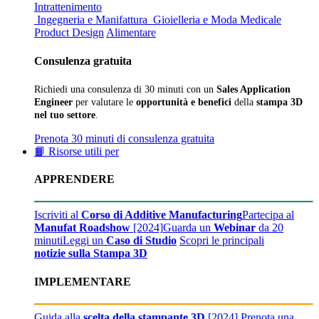
Intrattenimento
Ingegneria e Manifattura
Gioielleria e Moda
Medicale
Product Design
Alimentare
Consulenza gratuita
Richiedi una consulenza di 30 minuti con un
Sales Application
Engineer
per valutare le
opportunità e benefici
della
stampa 3D
nel tuo settore
.
Prenota 30 minuti di consulenza gratuita
📙 Risorse utili per
APPRENDERE
Iscriviti al
Corso di Additive Manufacturing
Partecipa al
Manufat Roadshow
[2024]
Guarda un
Webinar
da 20
minuti
Leggi un
Caso di Studio
Scopri le principali
notizie sulla Stampa 3D
IMPLEMENTARE
Guida alla
scelta della stampante 3D
[2024]
Prenota una