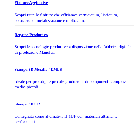
Finiture Aggiuntive
Scopri tutte le finiture che offriamo: verniciatura, lisciatura,
colorazione, metalizzazione e molto altro.
Reparto Produttivo
Scopri le tecnologie produttive a disposizione nella fabbrica digitale
di produzione Manufat.
Stampa 3D Metallo / DMLS
Ideale per prototipi e piccole produzioni di componenti complessi
medio-piccoli
Stampa 3D SLS
Consigliata come alternativa al MJF con materiali altamente
performanti