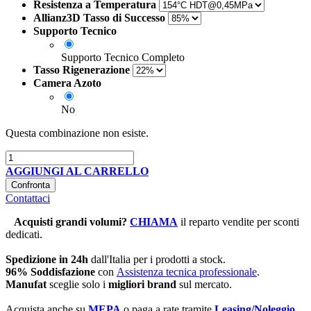
Resistenza a Temperatura
Allianz3D Tasso di Successo
Supporto Tecnico
Supporto Tecnico Completo
Tasso Rigenerazione
Camera Azoto
No
Questa combinazione non esiste.
AGGIUNGI AL CARRELLO
Confronta
Contattaci
Acquisti grandi volumi
?
CHIAMA
il reparto vendite per sconti
dedicati.
Spedizione in 24h
dall'Italia per i prodotti a stock.
96% Soddisfazione
con
Assistenza tecnica professionale
.
Manufat
sceglie solo i
migliori brand
sul mercato.
Acquista anche su
MEPA
o paga a rate tramite
Leasing/Noleggio
.