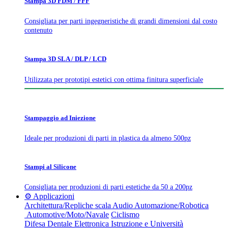
Stampa 3D FDM / FFF
Consigliata per parti ingegneristiche di grandi dimensioni dal costo
contenuto
Stampa 3D SLA / DLP / LCD
Utilizzata per prototipi estetici con ottima finitura superficiale
Stampaggio ad Iniezione
Ideale per produzioni di parti in plastica da almeno 500pz
Stampi al Silicone
Consigliata per produzioni di parti estetiche da 50 a 200pz
⚙️ Applicazioni
Architettura/Repliche scala
Audio
Automazione/Robotica
Automotive/Moto/Navale
Ciclismo
Difesa
Dentale
Elettronica
Istruzione e Università