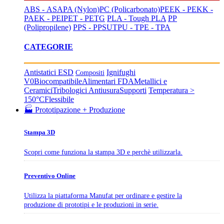
ABS - ASA
PA (Nylon)
PC (Policarbonato)
PEEK - PEKK -
PAEK - PEI
PET - PETG
PLA - Tough PLA
PP
(Polipropilene)
PPS - PPSU
TPU - TPE - TPA
CATEGORIE
Antistatici ESD
Ignifughi
Compositi
V0
Biocompatibile
Alimentari FDA
Metallici e
Ceramici
Tribologici Antiusura
Supporti
Temperatura >
150°C
Flessibile
🏭 Prototipazione + Produzione
Stampa 3D
Scopri come funziona la stampa 3D e perchè utilizzarla.
Preventivo Online
Utilizza la piattaforma Manufat per ordinare e gestire la
produzione di prototipi e le produzioni in serie.