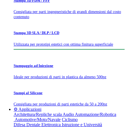
Stampa 3D FDM / FFF
Consigliata per parti ingegneristiche di grandi dimensioni dal costo
contenuto
Stampa 3D SLA / DLP / LCD
Utilizzata per prototipi estetici con ottima finitura superficiale
Stampaggio ad Iniezione
Ideale per produzioni di parti in plastica da almeno 500pz
Stampi al Silicone
Consigliata per produzioni di parti estetiche da 50 a 200pz
⚙️ Applicazioni
Architettura/Repliche scala
Audio
Automazione/Robotica
Automotive/Moto/Navale
Ciclismo
Difesa
Dentale
Elettronica
Istruzione e Università