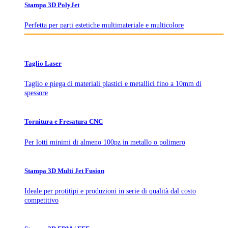
Stampa 3D PolyJet
Perfetta per parti estetiche multimateriale e multicolore
Taglio Laser
Taglio e piega di materiali plastici e metallici fino a 10mm di
spessore
Tornitura e Fresatura CNC
Per lotti minimi di almeno 100pz in metallo o polimero
Stampa 3D Multi Jet Fusion
Ideale per protitipi e produzioni in serie di qualità dal costo
competitivo