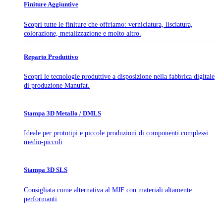
Finiture Aggiuntive
Scopri tutte le finiture che offriamo: verniciatura, lisciatura,
colorazione, metalizzazione e molto altro.
Reparto Produttivo
Scopri le tecnologie produttive a disposizione nella fabbrica digitale
di produzione Manufat.
Stampa 3D Metallo / DMLS
Ideale per prototipi e piccole produzioni di componenti complessi
medio-piccoli
Stampa 3D SLS
Consigliata come alternativa al MJF con materiali altamente
performanti