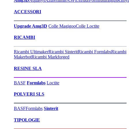
Amg3D
Aquasys
Azurefilm
BASF
Extrudr
Formfutura
Igus
Kimy
ACCESSORI
Upgrade Amg3D
Colle Magigoo
Colle Loctite
RICAMBI
Ricambi Ultimaker
Ricambi Sinterit
Ricambi Formlabs
Ricambi
Makerbot
Ricambi Markforged
RESINE SLA
BASF
Formlabs
Loctite
POLVERI SLS
BASF
Formlabs
Sinterit
TIPOLOGIE