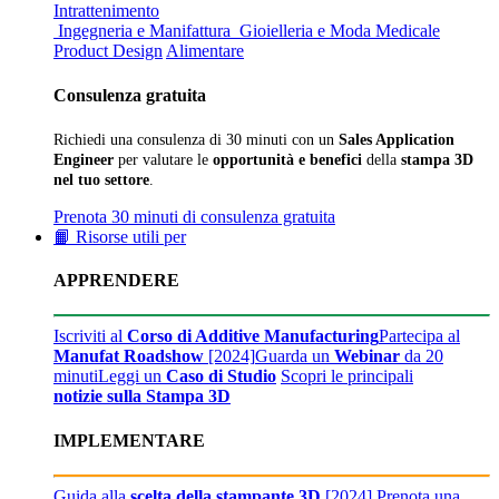
Intrattenimento
Ingegneria e Manifattura
Gioielleria e Moda
Medicale
Product Design
Alimentare
Consulenza gratuita
Richiedi una consulenza di 30 minuti con un
Sales Application
Engineer
per valutare le
opportunità e benefici
della
stampa 3D
nel tuo settore
.
Prenota 30 minuti di consulenza gratuita
📙 Risorse utili per
APPRENDERE
Iscriviti al
Corso di Additive Manufacturing
Partecipa al
Manufat Roadshow
[2024]
Guarda un
Webinar
da 20
minuti
Leggi un
Caso di Studio
Scopri le principali
notizie sulla Stampa 3D
IMPLEMENTARE
Guida alla
scelta della stampante 3D
[2024]
Prenota una