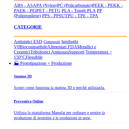
ABS - ASA
PA (Nylon)
PC (Policarbonato)
PEEK - PEKK -
PAEK - PEI
PET - PETG
PLA - Tough PLA
PP
(Polipropilene)
PPS - PPSU
TPU - TPE - TPA
CATEGORIE
Antistatici ESD
Ignifughi
Compositi
V0
Biocompatibile
Alimentari FDA
Metallici e
Ceramici
Tribologici Antiusura
Supporti
Temperatura >
150°C
Flessibile
🏭 Prototipazione + Produzione
Stampa 3D
Scopri come funziona la stampa 3D e perchè utilizzarla.
Preventivo Online
Utilizza la piattaforma Manufat per ordinare e gestire la
produzione di prototipi e le produzioni in serie.