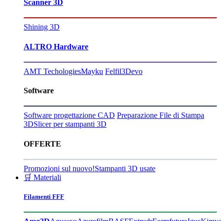
Scanner 3D
Shining 3D
ALTRO Hardware
AMT Techologies
Mayku
Felfil
3Devo
Software
Software progettazione CAD
Preparazione File di Stampa
3D
Slicer per stampanti 3D
OFFERTE
Promozioni sul nuovo!
Stampanti 3D usate
🛒 Materiali
Filamenti FFF