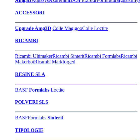
Amg3D
Aquasys
Azurefilm
BASF
Extrudr
Formfutura
Igus
Kimy
ACCESSORI
Upgrade Amg3D
Colle Magigoo
Colle Loctite
RICAMBI
Ricambi Ultimaker
Ricambi Sinterit
Ricambi Formlabs
Ricambi
Makerbot
Ricambi Markforged
RESINE SLA
BASF
Formlabs
Loctite
POLVERI SLS
BASF
Formlabs
Sinterit
TIPOLOGIE