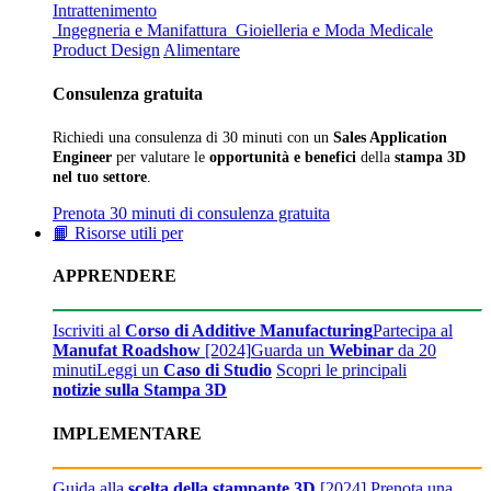
Intrattenimento
Ingegneria e Manifattura
Gioielleria e Moda
Medicale
Product Design
Alimentare
Consulenza gratuita
Richiedi una consulenza di 30 minuti con un
Sales Application
Engineer
per valutare le
opportunità e benefici
della
stampa 3D
nel tuo settore
.
Prenota 30 minuti di consulenza gratuita
📙 Risorse utili per
APPRENDERE
Iscriviti al
Corso di Additive Manufacturing
Partecipa al
Manufat Roadshow
[2024]
Guarda un
Webinar
da 20
minuti
Leggi un
Caso di Studio
Scopri le principali
notizie sulla Stampa 3D
IMPLEMENTARE
Guida alla
scelta della stampante 3D
[2024]
Prenota una