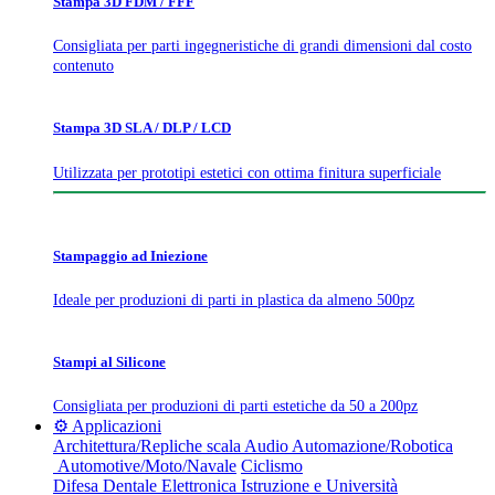
Stampa 3D FDM / FFF
Consigliata per parti ingegneristiche di grandi dimensioni dal costo
contenuto
Stampa 3D SLA / DLP / LCD
Utilizzata per prototipi estetici con ottima finitura superficiale
Stampaggio ad Iniezione
Ideale per produzioni di parti in plastica da almeno 500pz
Stampi al Silicone
Consigliata per produzioni di parti estetiche da 50 a 200pz
⚙️ Applicazioni
Architettura/Repliche scala
Audio
Automazione/Robotica
Automotive/Moto/Navale
Ciclismo
Difesa
Dentale
Elettronica
Istruzione e Università