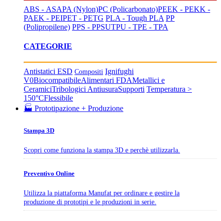
ABS - ASA
PA (Nylon)
PC (Policarbonato)
PEEK - PEKK -
PAEK - PEI
PET - PETG
PLA - Tough PLA
PP
(Polipropilene)
PPS - PPSU
TPU - TPE - TPA
CATEGORIE
Antistatici ESD
Ignifughi
Compositi
V0
Biocompatibile
Alimentari FDA
Metallici e
Ceramici
Tribologici Antiusura
Supporti
Temperatura >
150°C
Flessibile
🏭 Prototipazione + Produzione
Stampa 3D
Scopri come funziona la stampa 3D e perchè utilizzarla.
Preventivo Online
Utilizza la piattaforma Manufat per ordinare e gestire la
produzione di prototipi e le produzioni in serie.