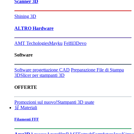
Scanner 3D
Shining 3D
ALTRO Hardware
AMT Techologies
Mayku
Felfil
3Devo
Software
Software progettazione CAD
Preparazione File di Stampa
3D
Slicer per stampanti 3D
OFFERTE
Promozioni sul nuovo!
Stampanti 3D usate
🛒 Materiali
Filamenti FFF