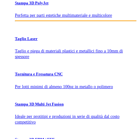
Stampa 3D PolyJet
Perfetta per parti estetiche multimateriale e multicolore
Taglio Laser
Taglio e piega di materiali plastici e metallici fino a 10mm di
spessore
Tornitura e Fresatura CNC
Per lotti minimi di almeno 100pz in metallo o polimero
Stampa 3D Multi Jet Fusion
Ideale per protitipi e produzioni in serie di qualità dal costo
competitivo