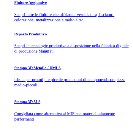
Finiture Aggiuntive
Scopri tutte le finiture che offriamo: verniciatura, lisciatura,
colorazione, metalizzazione e molto altro.
Reparto Produttivo
Scopri le tecnologie produttive a disposizione nella fabbrica digitale
di produzione Manufat.
Stampa 3D Metallo / DMLS
Ideale per prototipi e piccole produzioni di componenti complessi
medio-piccoli
Stampa 3D SLS
Consigliata come alternativa al MJF con materiali altamente
performanti