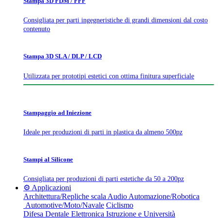
Stampa 3D FDM / FFF
Consigliata per parti ingegneristiche di grandi dimensioni dal costo
contenuto
Stampa 3D SLA / DLP / LCD
Utilizzata per prototipi estetici con ottima finitura superficiale
Stampaggio ad Iniezione
Ideale per produzioni di parti in plastica da almeno 500pz
Stampi al Silicone
Consigliata per produzioni di parti estetiche da 50 a 200pz
⚙️ Applicazioni
Architettura/Repliche scala
Audio
Automazione/Robotica
Automotive/Moto/Navale
Ciclismo
Difesa
Dentale
Elettronica
Istruzione e Università