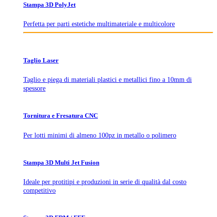
Stampa 3D PolyJet
Perfetta per parti estetiche multimateriale e multicolore
Taglio Laser
Taglio e piega di materiali plastici e metallici fino a 10mm di
spessore
Tornitura e Fresatura CNC
Per lotti minimi di almeno 100pz in metallo o polimero
Stampa 3D Multi Jet Fusion
Ideale per protitipi e produzioni in serie di qualità dal costo
competitivo