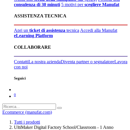
consulenza di 30 minuti
5 motivi per
scegliere Manufat
ASSISTENZA TECNICA
Apri un
ticket di assistenza
tecnica
Accedi alla Manufat
eLearning Platform
COLLABORARE
Contatti
La nostra azienda
Diventa partner o segnalatore
Lavora
con noi
Seguici
0
Ecommerce (manufat.com)
Tutti i prodotti
UltiMaker Digital Factory School/Classroom - 1 Anno