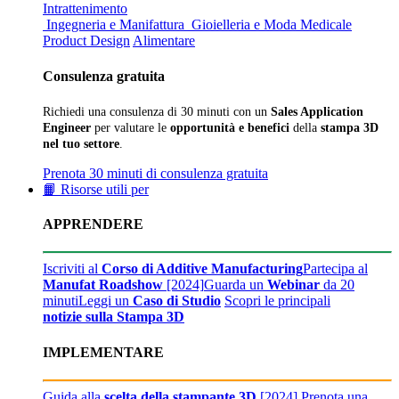
Intrattenimento
Ingegneria e Manifattura
Gioielleria e Moda
Medicale
Product Design
Alimentare
Consulenza gratuita
Richiedi una consulenza di 30 minuti con un
Sales Application
Engineer
per valutare le
opportunità e benefici
della
stampa 3D
nel tuo settore
.
Prenota 30 minuti di consulenza gratuita
📙 Risorse utili per
APPRENDERE
Iscriviti al
Corso di Additive Manufacturing
Partecipa al
Manufat Roadshow
[2024]
Guarda un
Webinar
da 20
minuti
Leggi un
Caso di Studio
Scopri le principali
notizie sulla Stampa 3D
IMPLEMENTARE
Guida alla
scelta della stampante 3D
[2024]
Prenota una