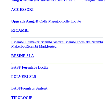
Amg3D
Aquasys
Azurefilm
BASF
Extrudr
Formfutura
Igus
Kimy
ACCESSORI
Upgrade Amg3D
Colle Magigoo
Colle Loctite
RICAMBI
Ricambi Ultimaker
Ricambi Sinterit
Ricambi Formlabs
Ricambi
Makerbot
Ricambi Markforged
RESINE SLA
BASF
Formlabs
Loctite
POLVERI SLS
BASF
Formlabs
Sinterit
TIPOLOGIE