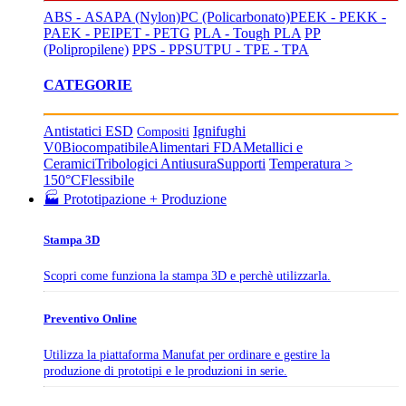
ABS - ASA
PA (Nylon)
PC (Policarbonato)
PEEK - PEKK -
PAEK - PEI
PET - PETG
PLA - Tough PLA
PP
(Polipropilene)
PPS - PPSU
TPU - TPE - TPA
CATEGORIE
Antistatici ESD
Ignifughi
Compositi
V0
Biocompatibile
Alimentari FDA
Metallici e
Ceramici
Tribologici Antiusura
Supporti
Temperatura >
150°C
Flessibile
🏭 Prototipazione + Produzione
Stampa 3D
Scopri come funziona la stampa 3D e perchè utilizzarla.
Preventivo Online
Utilizza la piattaforma Manufat per ordinare e gestire la
produzione di prototipi e le produzioni in serie.