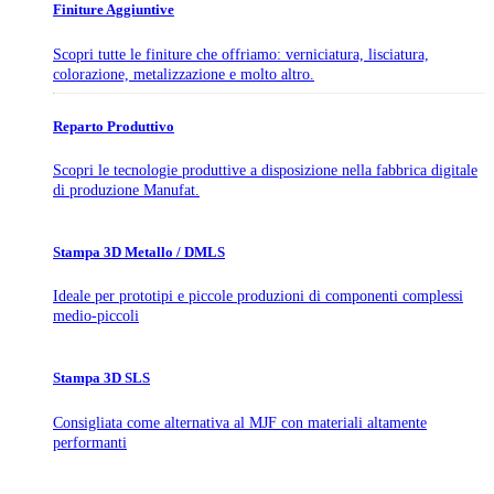
Finiture Aggiuntive
Scopri tutte le finiture che offriamo: verniciatura, lisciatura,
colorazione, metalizzazione e molto altro.
Reparto Produttivo
Scopri le tecnologie produttive a disposizione nella fabbrica digitale
di produzione Manufat.
Stampa 3D Metallo / DMLS
Ideale per prototipi e piccole produzioni di componenti complessi
medio-piccoli
Stampa 3D SLS
Consigliata come alternativa al MJF con materiali altamente
performanti