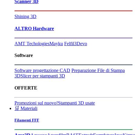
Scanner 3D
Shining 3D
ALTRO Hardware
AMT Techologies
Mayku
Felfil
3Devo
Software
Software progettazione CAD
Preparazione File di Stampa
3D
Slicer per stampanti 3D
OFFERTE
Promozioni sul nuovo!
Stampanti 3D usate
🛒 Materiali
Filamenti FFF