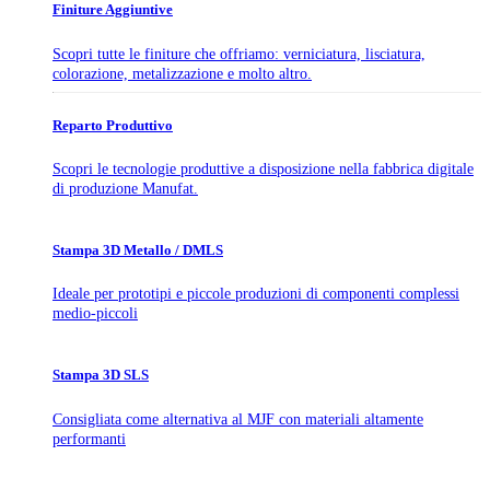
Finiture Aggiuntive
Scopri tutte le finiture che offriamo: verniciatura, lisciatura,
colorazione, metalizzazione e molto altro.
Reparto Produttivo
Scopri le tecnologie produttive a disposizione nella fabbrica digitale
di produzione Manufat.
Stampa 3D Metallo / DMLS
Ideale per prototipi e piccole produzioni di componenti complessi
medio-piccoli
Stampa 3D SLS
Consigliata come alternativa al MJF con materiali altamente
performanti