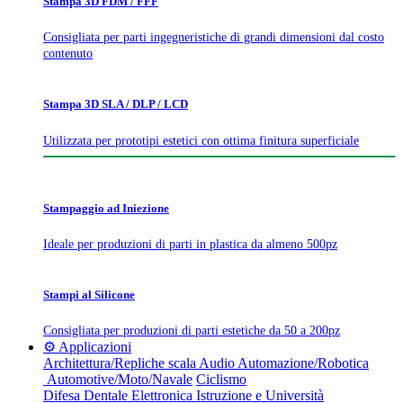
Stampa 3D FDM / FFF
Consigliata per parti ingegneristiche di grandi dimensioni dal costo
contenuto
Stampa 3D SLA / DLP / LCD
Utilizzata per prototipi estetici con ottima finitura superficiale
Stampaggio ad Iniezione
Ideale per produzioni di parti in plastica da almeno 500pz
Stampi al Silicone
Consigliata per produzioni di parti estetiche da 50 a 200pz
⚙️ Applicazioni
Architettura/Repliche scala
Audio
Automazione/Robotica
Automotive/Moto/Navale
Ciclismo
Difesa
Dentale
Elettronica
Istruzione e Università