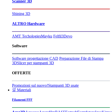
Scanner 3D
Shining 3D
ALTRO Hardware
AMT Techologies
Mayku
Felfil
3Devo
Software
Software progettazione CAD
Preparazione File di Stampa
3D
Slicer per stampanti 3D
OFFERTE
Promozioni sul nuovo!
Stampanti 3D usate
🛒 Materiali
Filamenti FFF