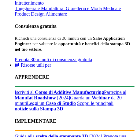
Intrattenimento
Ingegneria e Manifattura
Gioielleria e Moda
Medicale
Product Design
Alimentare
Consulenza gratuita
Richiedi una consulenza di 30 minuti con un
Sales Application
Engineer
per valutare le
opportunità e benefici
della
stampa 3D
nel tuo settore
.
Prenota 30 minuti di consulenza gratuita
📙 Risorse utili per
APPRENDERE
Iscriviti al
Corso di Additive Manufacturing
Partecipa al
Manufat Roadshow
[2024]
Guarda un
Webinar
da 20
minuti
Leggi un
Caso di Studio
Scopri le principali
notizie sulla Stampa 3D
IMPLEMENTARE
Guida alla
scelta della stampante 3D
[2024]
Prenota una