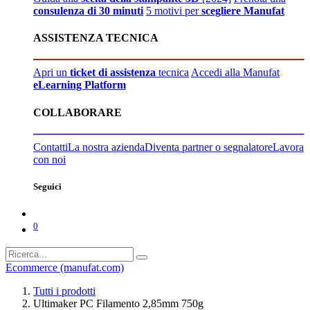
consulenza di 30 minuti
5 motivi per
scegliere Manufat
ASSISTENZA TECNICA
Apri un
ticket di assistenza
tecnica
Accedi alla Manufat
eLearning Platform
COLLABORARE
Contatti
La nostra azienda
Diventa partner o segnalatore
Lavora
con noi
Seguici
0
Ecommerce (manufat.com)
Tutti i prodotti
Ultimaker PC Filamento 2,85mm 750g