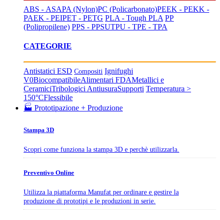
ABS - ASA
PA (Nylon)
PC (Policarbonato)
PEEK - PEKK -
PAEK - PEI
PET - PETG
PLA - Tough PLA
PP
(Polipropilene)
PPS - PPSU
TPU - TPE - TPA
CATEGORIE
Antistatici ESD
Ignifughi
Compositi
V0
Biocompatibile
Alimentari FDA
Metallici e
Ceramici
Tribologici Antiusura
Supporti
Temperatura >
150°C
Flessibile
🏭 Prototipazione + Produzione
Stampa 3D
Scopri come funziona la stampa 3D e perchè utilizzarla.
Preventivo Online
Utilizza la piattaforma Manufat per ordinare e gestire la
produzione di prototipi e le produzioni in serie.