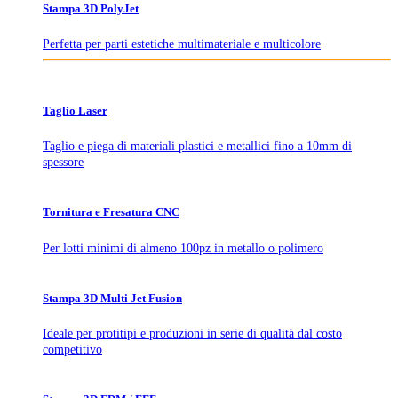
Stampa 3D PolyJet
Perfetta per parti estetiche multimateriale e multicolore
Taglio Laser
Taglio e piega di materiali plastici e metallici fino a 10mm di
spessore
Tornitura e Fresatura CNC
Per lotti minimi di almeno 100pz in metallo o polimero
Stampa 3D Multi Jet Fusion
Ideale per protitipi e produzioni in serie di qualità dal costo
competitivo