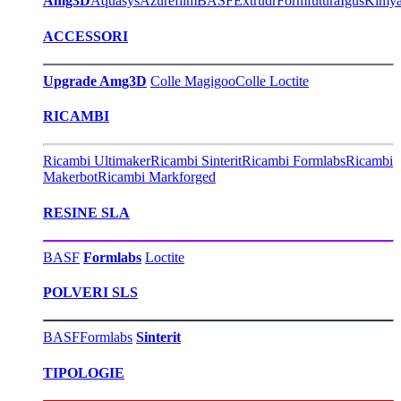
Amg3D
Aquasys
Azurefilm
BASF
Extrudr
Formfutura
Igus
Kimy
ACCESSORI
Upgrade Amg3D
Colle Magigoo
Colle Loctite
RICAMBI
Ricambi Ultimaker
Ricambi Sinterit
Ricambi Formlabs
Ricambi
Makerbot
Ricambi Markforged
RESINE SLA
BASF
Formlabs
Loctite
POLVERI SLS
BASF
Formlabs
Sinterit
TIPOLOGIE