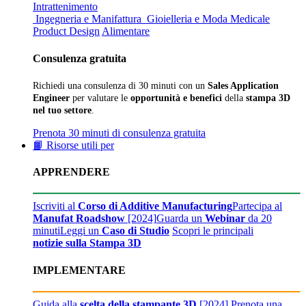
Intrattenimento
Ingegneria e Manifattura
Gioielleria e Moda
Medicale
Product Design
Alimentare
Consulenza gratuita
Richiedi una consulenza di 30 minuti con un
Sales Application
Engineer
per valutare le
opportunità e benefici
della
stampa 3D
nel tuo settore
.
Prenota 30 minuti di consulenza gratuita
📙 Risorse utili per
APPRENDERE
Iscriviti al
Corso di Additive Manufacturing
Partecipa al
Manufat Roadshow
[2024]
Guarda un
Webinar
da 20
minuti
Leggi un
Caso di Studio
Scopri le principali
notizie sulla Stampa 3D
IMPLEMENTARE
Guida alla
scelta della stampante 3D
[2024]
Prenota una