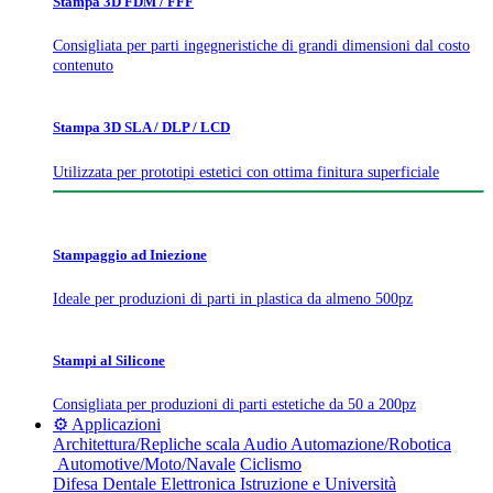
Stampa 3D FDM / FFF
Consigliata per parti ingegneristiche di grandi dimensioni dal costo
contenuto
Stampa 3D SLA / DLP / LCD
Utilizzata per prototipi estetici con ottima finitura superficiale
Stampaggio ad Iniezione
Ideale per produzioni di parti in plastica da almeno 500pz
Stampi al Silicone
Consigliata per produzioni di parti estetiche da 50 a 200pz
⚙️ Applicazioni
Architettura/Repliche scala
Audio
Automazione/Robotica
Automotive/Moto/Navale
Ciclismo
Difesa
Dentale
Elettronica
Istruzione e Università