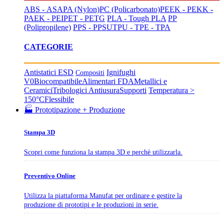
ABS - ASA
PA (Nylon)
PC (Policarbonato)
PEEK - PEKK -
PAEK - PEI
PET - PETG
PLA - Tough PLA
PP
(Polipropilene)
PPS - PPSU
TPU - TPE - TPA
CATEGORIE
Antistatici ESD
Ignifughi
Compositi
V0
Biocompatibile
Alimentari FDA
Metallici e
Ceramici
Tribologici Antiusura
Supporti
Temperatura >
150°C
Flessibile
🏭 Prototipazione + Produzione
Stampa 3D
Scopri come funziona la stampa 3D e perchè utilizzarla.
Preventivo Online
Utilizza la piattaforma Manufat per ordinare e gestire la
produzione di prototipi e le produzioni in serie.