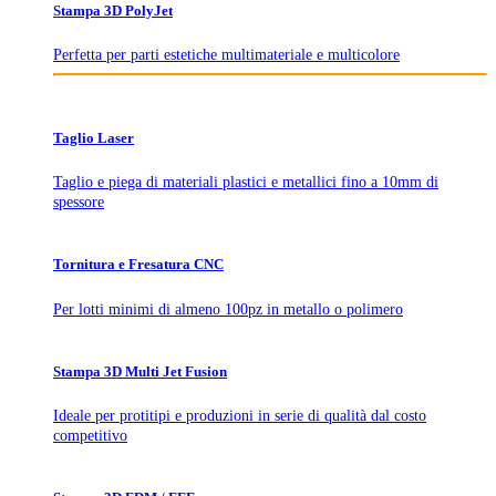
Stampa 3D PolyJet
Perfetta per parti estetiche multimateriale e multicolore
Taglio Laser
Taglio e piega di materiali plastici e metallici fino a 10mm di
spessore
Tornitura e Fresatura CNC
Per lotti minimi di almeno 100pz in metallo o polimero
Stampa 3D Multi Jet Fusion
Ideale per protitipi e produzioni in serie di qualità dal costo
competitivo