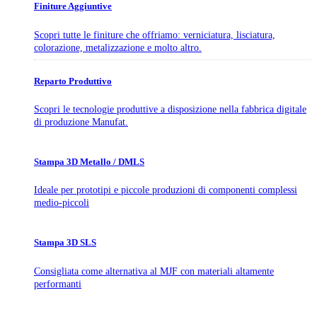
Finiture Aggiuntive
Scopri tutte le finiture che offriamo: verniciatura, lisciatura,
colorazione, metalizzazione e molto altro.
Reparto Produttivo
Scopri le tecnologie produttive a disposizione nella fabbrica digitale
di produzione Manufat.
Stampa 3D Metallo / DMLS
Ideale per prototipi e piccole produzioni di componenti complessi
medio-piccoli
Stampa 3D SLS
Consigliata come alternativa al MJF con materiali altamente
performanti