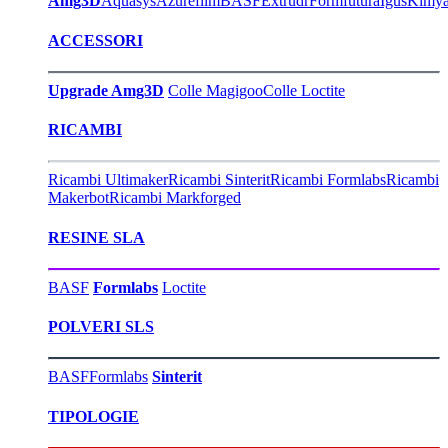
Amg3D
Aquasys
Azurefilm
BASF
Extrudr
Formfutura
Igus
Kimy
ACCESSORI
Upgrade Amg3D
Colle Magigoo
Colle Loctite
RICAMBI
Ricambi Ultimaker
Ricambi Sinterit
Ricambi Formlabs
Ricambi
Makerbot
Ricambi Markforged
RESINE SLA
BASF
Formlabs
Loctite
POLVERI SLS
BASF
Formlabs
Sinterit
TIPOLOGIE