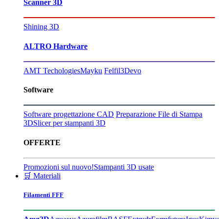
Scanner 3D
Shining 3D
ALTRO Hardware
AMT Techologies
Mayku
Felfil
3Devo
Software
Software progettazione CAD
Preparazione File di Stampa
3D
Slicer per stampanti 3D
OFFERTE
Promozioni sul nuovo!
Stampanti 3D usate
🛒 Materiali
Filamenti FFF