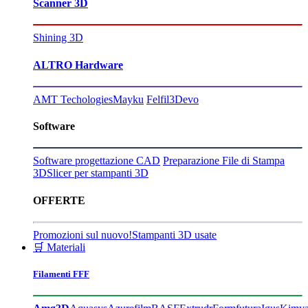
Scanner 3D
Shining 3D
ALTRO Hardware
AMT Techologies
Mayku
Felfil
3Devo
Software
Software progettazione CAD
Preparazione File di Stampa
3D
Slicer per stampanti 3D
OFFERTE
Promozioni sul nuovo!
Stampanti 3D usate
🛒 Materiali
Filamenti FFF