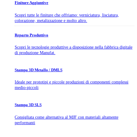
Finiture Aggiuntive
Scopri tutte le finiture che offriamo: verniciatura, lisciatura,
colorazione, metalizzazione e molto altro.
Reparto Produttivo
Scopri le tecnologie produttive a disposizione nella fabbrica digitale
di produzione Manufat.
Stampa 3D Metallo / DMLS
Ideale per prototipi e piccole produzioni di componenti complessi
medio-piccoli
Stampa 3D SLS
Consigliata come alternativa al MJF con materiali altamente
performanti