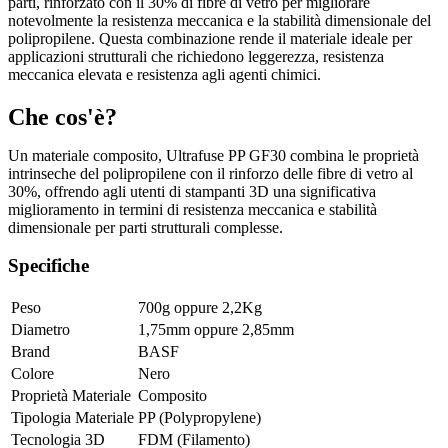
parti, rinforzato con il 30% di fibre di vetro per migliorare
notevolmente la resistenza meccanica e la stabilità dimensionale del
polipropilene. Questa combinazione rende il materiale ideale per
applicazioni strutturali che richiedono leggerezza, resistenza
meccanica elevata e resistenza agli agenti chimici.
Che cos'è?
Un materiale composito, Ultrafuse PP GF30 combina le proprietà
intrinseche del polipropilene con il rinforzo delle fibre di vetro al
30%, offrendo agli utenti di stampanti 3D una significativa
miglioramento in termini di resistenza meccanica e stabilità
dimensionale per parti strutturali complesse.
Specifiche
Peso
700g
oppure
2,2Kg
Diametro
1,75mm
oppure
2,85mm
Brand
BASF
Colore
Nero
Proprietà Materiale
Composito
Tipologia Materiale
PP (Polypropylene)
Tecnologia 3D
FDM (Filamento)