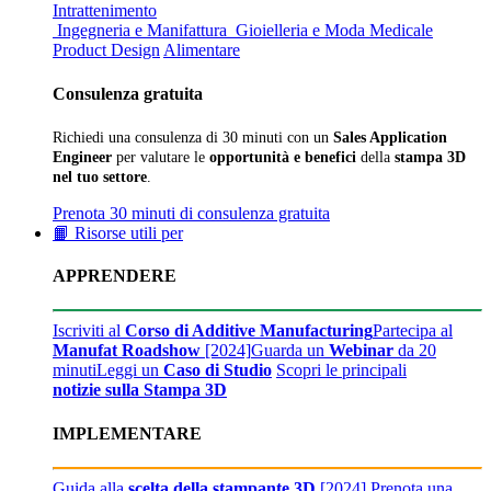
Intrattenimento
Ingegneria e Manifattura
Gioielleria e Moda
Medicale
Product Design
Alimentare
Consulenza gratuita
Richiedi una consulenza di 30 minuti con un
Sales Application
Engineer
per valutare le
opportunità e benefici
della
stampa 3D
nel tuo settore
.
Prenota 30 minuti di consulenza gratuita
📙 Risorse utili per
APPRENDERE
Iscriviti al
Corso di Additive Manufacturing
Partecipa al
Manufat Roadshow
[2024]
Guarda un
Webinar
da 20
minuti
Leggi un
Caso di Studio
Scopri le principali
notizie sulla Stampa 3D
IMPLEMENTARE
Guida alla
scelta della stampante 3D
[2024]
Prenota una