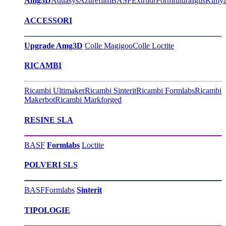
Amg3D
Aquasys
Azurefilm
BASF
Extrudr
Formfutura
Igus
Kimy
ACCESSORI
Upgrade Amg3D
Colle Magigoo
Colle Loctite
RICAMBI
Ricambi Ultimaker
Ricambi Sinterit
Ricambi Formlabs
Ricambi
Makerbot
Ricambi Markforged
RESINE SLA
BASF
Formlabs
Loctite
POLVERI SLS
BASF
Formlabs
Sinterit
TIPOLOGIE