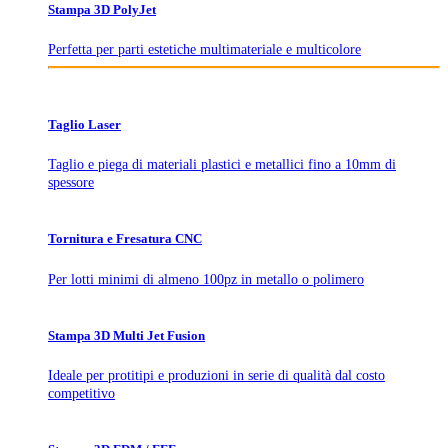
Stampa 3D PolyJet
Perfetta per parti estetiche multimateriale e multicolore
Taglio Laser
Taglio e piega di materiali plastici e metallici fino a 10mm di
spessore
Tornitura e Fresatura CNC
Per lotti minimi di almeno 100pz in metallo o polimero
Stampa 3D Multi Jet Fusion
Ideale per protitipi e produzioni in serie di qualità dal costo
competitivo