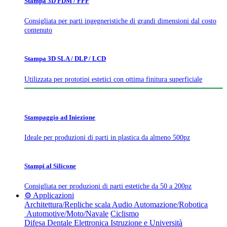
Stampa 3D FDM / FFF
Consigliata per parti ingegneristiche di grandi dimensioni dal costo
contenuto
Stampa 3D SLA / DLP / LCD
Utilizzata per prototipi estetici con ottima finitura superficiale
Stampaggio ad Iniezione
Ideale per produzioni di parti in plastica da almeno 500pz
Stampi al Silicone
Consigliata per produzioni di parti estetiche da 50 a 200pz
⚙️ Applicazioni
Architettura/Repliche scala
Audio
Automazione/Robotica
Automotive/Moto/Navale
Ciclismo
Difesa
Dentale
Elettronica
Istruzione e Università