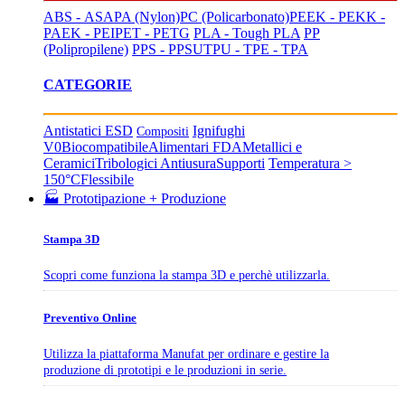
ABS - ASA
PA (Nylon)
PC (Policarbonato)
PEEK - PEKK -
PAEK - PEI
PET - PETG
PLA - Tough PLA
PP
(Polipropilene)
PPS - PPSU
TPU - TPE - TPA
CATEGORIE
Antistatici ESD
Ignifughi
Compositi
V0
Biocompatibile
Alimentari FDA
Metallici e
Ceramici
Tribologici Antiusura
Supporti
Temperatura >
150°C
Flessibile
🏭 Prototipazione + Produzione
Stampa 3D
Scopri come funziona la stampa 3D e perchè utilizzarla.
Preventivo Online
Utilizza la piattaforma Manufat per ordinare e gestire la
produzione di prototipi e le produzioni in serie.