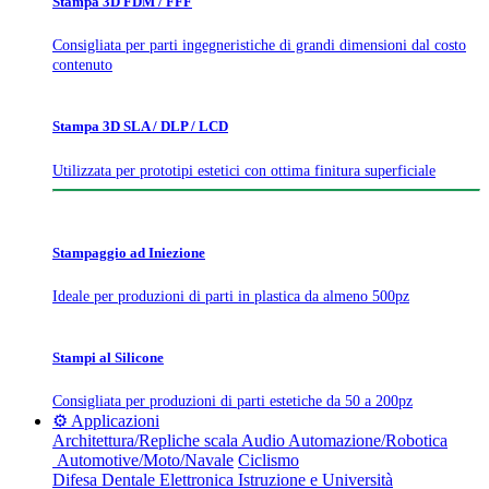
Stampa 3D FDM / FFF
Consigliata per parti ingegneristiche di grandi dimensioni dal costo
contenuto
Stampa 3D SLA / DLP / LCD
Utilizzata per prototipi estetici con ottima finitura superficiale
Stampaggio ad Iniezione
Ideale per produzioni di parti in plastica da almeno 500pz
Stampi al Silicone
Consigliata per produzioni di parti estetiche da 50 a 200pz
⚙️ Applicazioni
Architettura/Repliche scala
Audio
Automazione/Robotica
Automotive/Moto/Navale
Ciclismo
Difesa
Dentale
Elettronica
Istruzione e Università