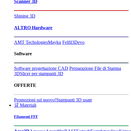
Scanner 3D
Shining 3D
ALTRO Hardware
AMT Techologies
Mayku
Felfil
3Devo
Software
Software progettazione CAD
Preparazione File di Stampa
3D
Slicer per stampanti 3D
OFFERTE
Promozioni sul nuovo!
Stampanti 3D usate
🛒 Materiali
Filamenti FFF