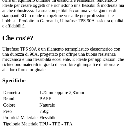
offre un equilibrio ottimale tra elasticità e resistenza, rendendolo
ideale per creare oggetti che richiedono una flessibilità moderata ma
anche robustezza. La sua compatibilità con una vasta gamma di
stampanti 3D lo rende un'opzione versatile per professionisti e
hobbisti. Prodotto in Germania, Ultrafuse TPS 90A assicura qualità
e affidabilità.
Che cos'è?
Ultrafuse TPS 90A è un filamento termoplastico elastomerico con
una durezza di 90A, progettato per offrire una buona resistenza
meccanica e una flessibilità eccellente. È ideale per applicazioni che
richiedono materiali in grado di assorbire gli impatti e di ritornare
alla loro forma originale.
Specifiche
Diametro
1,75mm
oppure
2,85mm
Brand
BASF
Colore
Naturale
Peso
750g
Proprietà Materiale
Flessibile
Tipologia Materiale
TPU - TPE - TPA