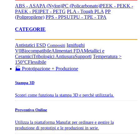
ABS - ASA
PA (Nylon)
PC (Policarbonato)
PEEK - PEKK -
PAEK - PEI
PET - PETG
PLA - Tough PLA
PP
(Polipropilene)
PPS - PPSU
TPU - TPE - TPA
CATEGORIE
Antistatici ESD
Ignifughi
Compositi
V0
Biocompatibile
Alimentari FDA
Metallici e
Ceramici
Tribologici Antiusura
Supporti
Temperatura >
150°C
Flessibile
🏭 Prototipazione + Produzione
Stampa 3D
Scopri come funziona la stampa 3D e perchè utilizzarla.
Preventivo Online
Utilizza la piattaforma Manufat per ordinare e gestire la
produzione di prototipi e le produzioni in serie.