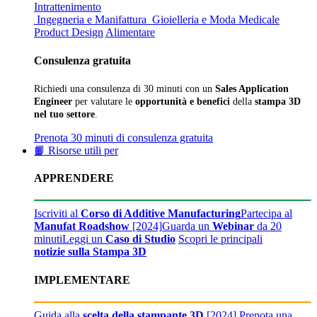
Intrattenimento
Ingegneria e Manifattura
Gioielleria e Moda
Medicale
Product Design
Alimentare
Consulenza gratuita
Richiedi una consulenza di 30 minuti con un
Sales Application
Engineer
per valutare le
opportunità e benefici
della
stampa 3D
nel tuo settore
.
Prenota 30 minuti di consulenza gratuita
📙 Risorse utili per
APPRENDERE
Iscriviti al
Corso di Additive Manufacturing
Partecipa al
Manufat Roadshow
[2024]
Guarda un
Webinar
da 20
minuti
Leggi un
Caso di Studio
Scopri le principali
notizie sulla Stampa 3D
IMPLEMENTARE
Guida alla
scelta della stampante 3D
[2024]
Prenota una