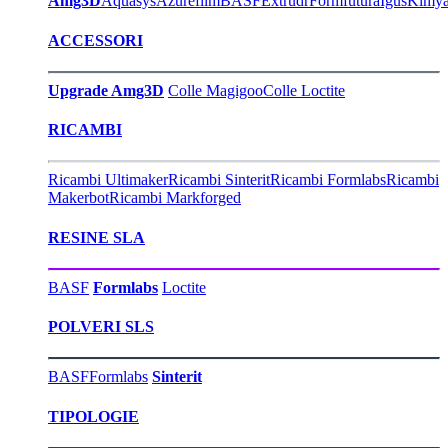
Amg3D
Aquasys
Azurefilm
BASF
Extrudr
Formfutura
Igus
Kimy
ACCESSORI
Upgrade Amg3D
Colle Magigoo
Colle Loctite
RICAMBI
Ricambi Ultimaker
Ricambi Sinterit
Ricambi Formlabs
Ricambi
Makerbot
Ricambi Markforged
RESINE SLA
BASF
Formlabs
Loctite
POLVERI SLS
BASF
Formlabs
Sinterit
TIPOLOGIE