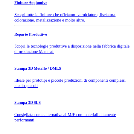
Finiture Aggiuntive
Scopri tutte le finiture che offriamo: verniciatura, lisciatura,
colorazione, metalizzazione e molto altro.
Reparto Produttivo
Scopri le tecnologie produttive a disposizione nella fabbrica digitale
di produzione Manufat.
Stampa 3D Metallo / DMLS
Ideale per prototipi e piccole produzioni di componenti complessi
medio-piccoli
Stampa 3D SLS
Consigliata come alternativa al MJF con materiali altamente
performanti