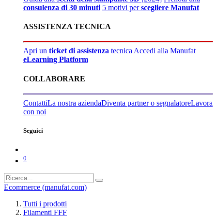
consulenza di 30 minuti
5 motivi per
scegliere Manufat
ASSISTENZA TECNICA
Apri un
ticket di assistenza
tecnica
Accedi alla Manufat
eLearning Platform
COLLABORARE
Contatti
La nostra azienda
Diventa partner o segnalatore
Lavora
con noi
Seguici
0
Ecommerce (manufat.com)
Tutti i prodotti
Filamenti FFF