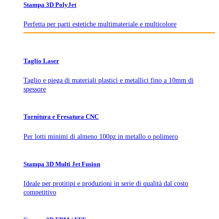
Stampa 3D PolyJet
Perfetta per parti estetiche multimateriale e multicolore
Taglio Laser
Taglio e piega di materiali plastici e metallici fino a 10mm di
spessore
Tornitura e Fresatura CNC
Per lotti minimi di almeno 100pz in metallo o polimero
Stampa 3D Multi Jet Fusion
Ideale per protitipi e produzioni in serie di qualità dal costo
competitivo