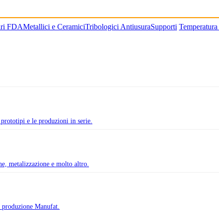
ari FDA
Metallici e Ceramici
Tribologici Antiusura
Supporti
Temperatura
prototipi e le produzioni in serie.
one, metalizzazione e molto altro.
di produzione Manufat.