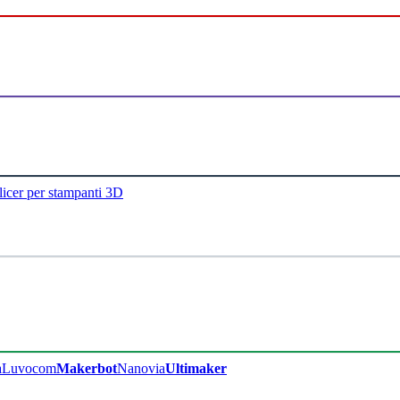
licer per stampanti 3D
a
Luvocom
Makerbot
Nanovia
Ultimaker​