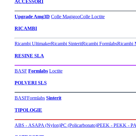
ACCESSORI
Upgrade Amg3D
Colle Magigoo
Colle Loctite
RICAMBI
Ricambi Ultimaker
Ricambi Sinterit
Ricambi Formlabs
Ricambi 
RESINE SLA
BASF
Formlabs
Loctite
POLVERI SLS
BASF
Formlabs
Sinterit
TIPOLOGIE
ABS - ASA
PA (Nylon)
PC (Policarbonato)
PEEK - PEKK - PA