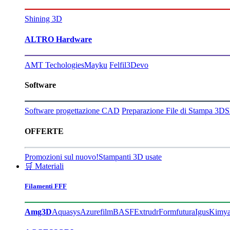
Shining 3D
ALTRO Hardware
AMT Techologies
Mayku
Felfil
3Devo
Software
Software progettazione CAD
Preparazione File di Stampa 3D
S
OFFERTE
Promozioni sul nuovo!
Stampanti 3D usate
🛒 Materiali
Filamenti FFF
Amg3D
Aquasys
Azurefilm
BASF
Extrudr
Formfutura
Igus
Kimy