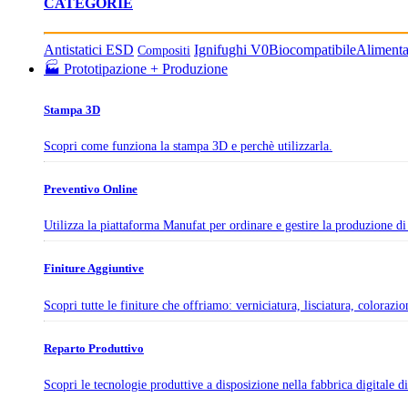
CATEGORIE
Antistatici ESD
Ignifughi V0
Biocompatibile
Aliment
Compositi
🏭 Prototipazione + Produzione
Stampa 3D
Scopri come funziona la stampa 3D e perchè utilizzarla.
Preventivo Online
Utilizza la piattaforma Manufat per ordinare e gestire la produzione di 
Finiture Aggiuntive
Scopri tutte le finiture che offriamo: verniciatura, lisciatura, colorazi
Reparto Produttivo
Scopri le tecnologie produttive a disposizione nella fabbrica digitale 