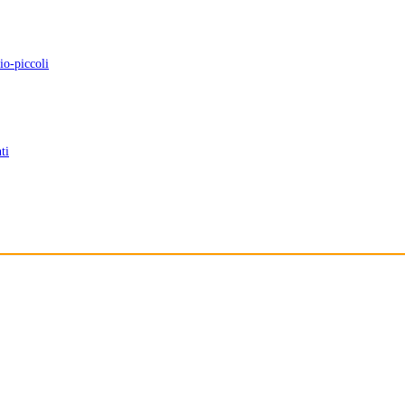
io-piccoli
ti