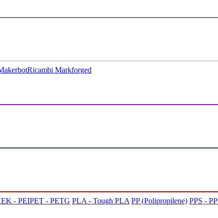
Makerbot
Ricambi Markforged
EK - PEI
PET - PETG
PLA - Tough PLA
PP (Polipropilene)
PPS - P