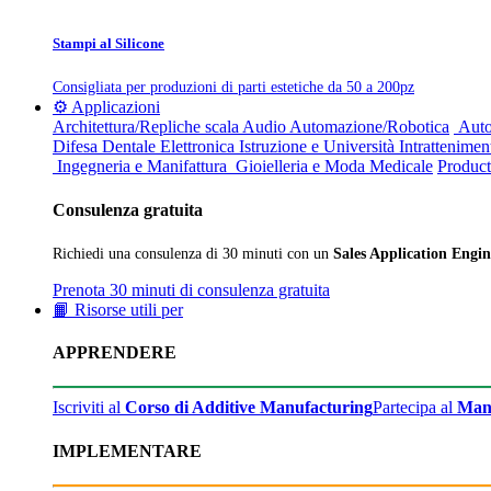
Stampi al Silicone
Consigliata per produzioni di parti estetiche da 50 a 200pz
⚙️ Applicazioni
Architettura/Repliche scala
Audio
Automazione/Robotica
Auto
Difesa
Dentale
Elettronica
Istruzione e Università
Intrattenimen
Ingegneria e Manifattura
Gioielleria e Moda
Medicale
Product
Consulenza gratuita
Richiedi una consulenza di 30 minuti con un
Sales Application Engin
Prenota 30 minuti di consulenza gratuita
📙 Risorse utili per
APPRENDERE
Iscriviti al
Corso di Additive Manufacturing
Partecipa al
Man
IMPLEMENTARE