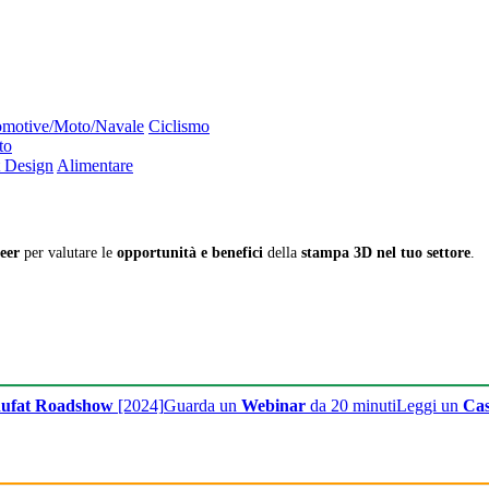
motive/Moto/Navale
Ciclismo
to
 Design
Alimentare
eer
per valutare le
opportunità e benefici
della
stampa 3D nel tuo settore
.
ufat Roadshow
[2024]
Guarda un
Webinar
da 20 minuti
Leggi un
Cas