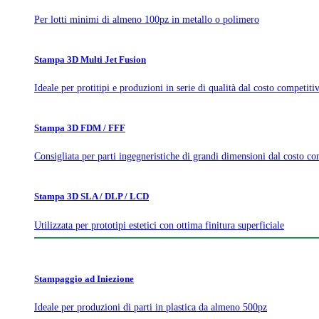
Per lotti minimi di almeno 100pz in metallo o polimero
Stampa 3D Multi Jet Fusion
Ideale per protitipi e produzioni in serie di qualità dal costo competiti
Stampa 3D FDM / FFF
Consigliata per parti ingegneristiche di grandi dimensioni dal costo co
Stampa 3D SLA / DLP / LCD
Utilizzata per prototipi estetici con ottima finitura superficiale
Stampaggio ad Iniezione
Ideale per produzioni di parti in plastica da almeno 500pz