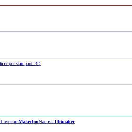
licer per stampanti 3D
a
Luvocom
Makerbot
Nanovia
Ultimaker​