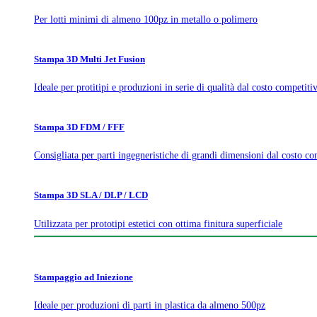
Per lotti minimi di almeno 100pz in metallo o polimero
Stampa 3D Multi Jet Fusion
Ideale per protitipi e produzioni in serie di qualità dal costo competiti
Stampa 3D FDM / FFF
Consigliata per parti ingegneristiche di grandi dimensioni dal costo co
Stampa 3D SLA / DLP / LCD
Utilizzata per prototipi estetici con ottima finitura superficiale
Stampaggio ad Iniezione
Ideale per produzioni di parti in plastica da almeno 500pz