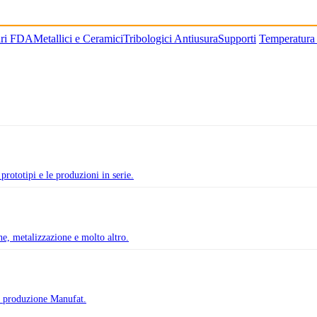
ari FDA
Metallici e Ceramici
Tribologici Antiusura
Supporti
Temperatura
prototipi e le produzioni in serie.
one, metalizzazione e molto altro.
di produzione Manufat.