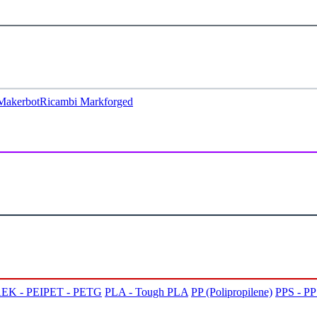
Makerbot
Ricambi Markforged
EK - PEI
PET - PETG
PLA - Tough PLA
PP (Polipropilene)
PPS - P