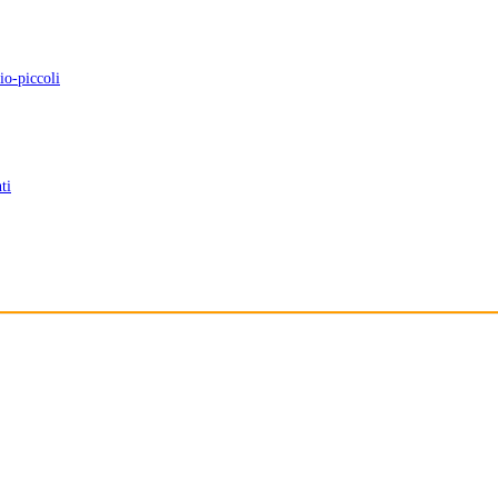
io-piccoli
ti