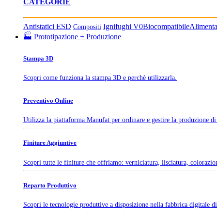
CATEGORIE
Antistatici ESD
Ignifughi V0
Biocompatibile
Aliment
Compositi
🏭 Prototipazione + Produzione
Stampa 3D
Scopri come funziona la stampa 3D e perchè utilizzarla.
Preventivo Online
Utilizza la piattaforma Manufat per ordinare e gestire la produzione di 
Finiture Aggiuntive
Scopri tutte le finiture che offriamo: verniciatura, lisciatura, colorazi
Reparto Produttivo
Scopri le tecnologie produttive a disposizione nella fabbrica digitale 