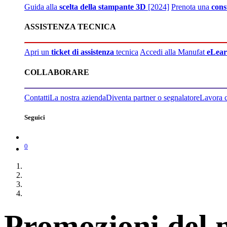
Guida alla
scelta della stampante 3D
[2024]
Prenota una
cons
ASSISTENZA TECNICA
Apri un
ticket di assistenza
tecnica
Accedi alla Manufat
eLear
COLLABORARE
Contatti
La nostra azienda
Diventa partner o segnalatore
Lavora 
Seguici
0
Promozioni del 