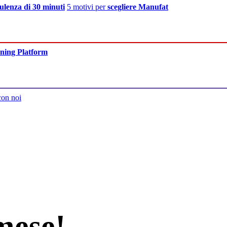
ulenza di 30 minuti
5 motivi per
scegliere Manufat
ning Platform
con noi
mese!