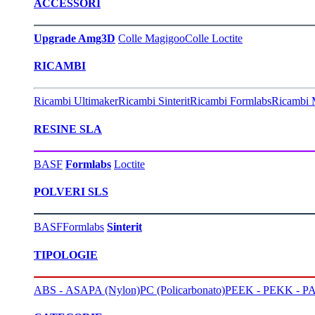
ACCESSORI
Upgrade Amg3D
Colle Magigoo
Colle Loctite
RICAMBI
Ricambi Ultimaker
Ricambi Sinterit
Ricambi Formlabs
Ricambi 
RESINE SLA
BASF
Formlabs
Loctite
POLVERI SLS
BASF
Formlabs
Sinterit
TIPOLOGIE
ABS - ASA
PA (Nylon)
PC (Policarbonato)
PEEK - PEKK - PA