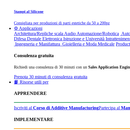
Stampi al Silicone
Consigliata per produzioni di parti estetiche da 50 a 200pz
⚙️ Applicazioni
Architettura/Repliche scala
Audio
Automazione/Robotica
Auto
Difesa
Dentale
Elettronica
Istruzione e Università
Intrattenimen
Ingegneria e Manifattura
Gioielleria e Moda
Medicale
Product
Consulenza gratuita
Richiedi una consulenza di 30 minuti con un
Sales Application Engin
Prenota 30 minuti di consulenza gratuita
📙 Risorse utili per
APPRENDERE
Iscriviti al
Corso di Additive Manufacturing
Partecipa al
Man
IMPLEMENTARE