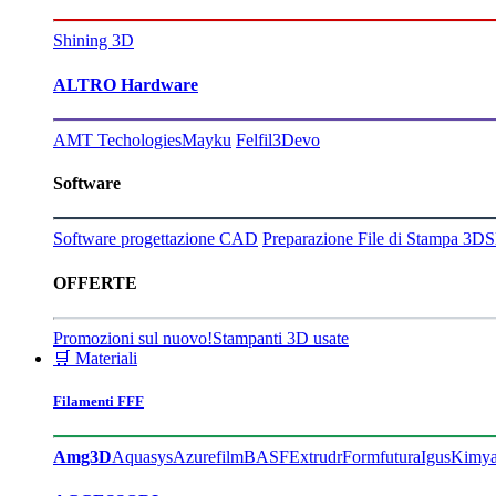
Shining 3D
ALTRO Hardware
AMT Techologies
Mayku
Felfil
3Devo
Software
Software progettazione CAD
Preparazione File di Stampa 3D
S
OFFERTE
Promozioni sul nuovo!
Stampanti 3D usate
🛒 Materiali
Filamenti FFF
Amg3D
Aquasys
Azurefilm
BASF
Extrudr
Formfutura
Igus
Kimy