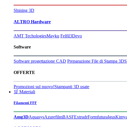
Shining 3D
ALTRO Hardware
AMT Techologies
Mayku
Felfil
3Devo
Software
Software progettazione CAD
Preparazione File di Stampa 3D
S
OFFERTE
Promozioni sul nuovo!
Stampanti 3D usate
🛒 Materiali
Filamenti FFF
Amg3D
Aquasys
Azurefilm
BASF
Extrudr
Formfutura
Igus
Kimy