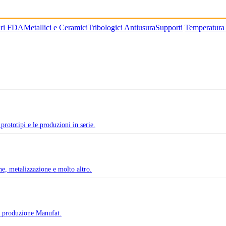
ari FDA
Metallici e Ceramici
Tribologici Antiusura
Supporti
Temperatura
prototipi e le produzioni in serie.
one, metalizzazione e molto altro.
di produzione Manufat.