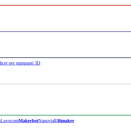
licer per stampanti 3D
a
Luvocom
Makerbot
Nanovia
Ultimaker​