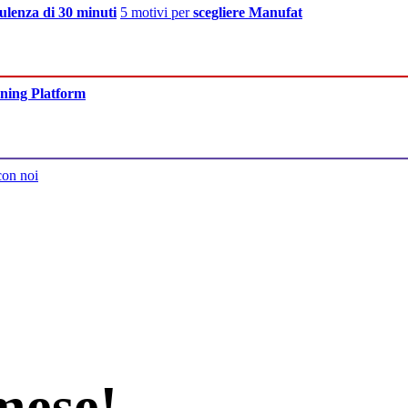
ulenza di 30 minuti
5 motivi per
scegliere Manufat
ning Platform
con noi
mese!