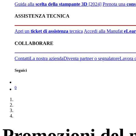
Guida alla
scelta della stampante 3D
[2024]
Prenota una
cons
ASSISTENZA TECNICA
Apri un
ticket di assistenza
tecnica
Accedi alla Manufat
eLear
COLLABORARE
Contatti
La nostra azienda
Diventa partner o segnalatore
Lavora 
Seguici
0
Promozioni del 