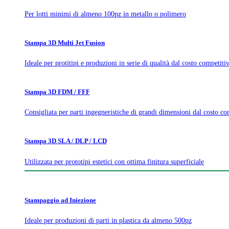
Per lotti minimi di almeno 100pz in metallo o polimero
Stampa 3D Multi Jet Fusion
Ideale per protitipi e produzioni in serie di qualità dal costo competiti
Stampa 3D FDM / FFF
Consigliata per parti ingegneristiche di grandi dimensioni dal costo co
Stampa 3D SLA / DLP / LCD
Utilizzata per prototipi estetici con ottima finitura superficiale
Stampaggio ad Iniezione
Ideale per produzioni di parti in plastica da almeno 500pz