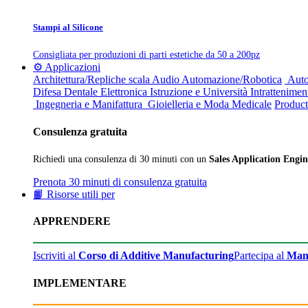
Stampi al Silicone
Consigliata per produzioni di parti estetiche da 50 a 200pz
⚙️ Applicazioni
Architettura/Repliche scala
Audio
Automazione/Robotica
Auto
Difesa
Dentale
Elettronica
Istruzione e Università
Intrattenimen
Ingegneria e Manifattura
Gioielleria e Moda
Medicale
Product
Consulenza gratuita
Richiedi una consulenza di 30 minuti con un
Sales Application Engin
Prenota 30 minuti di consulenza gratuita
📙 Risorse utili per
APPRENDERE
Iscriviti al
Corso di Additive Manufacturing
Partecipa al
Man
IMPLEMENTARE