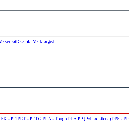
Makerbot
Ricambi Markforged
EK - PEI
PET - PETG
PLA - Tough PLA
PP (Polipropilene)
PPS - P