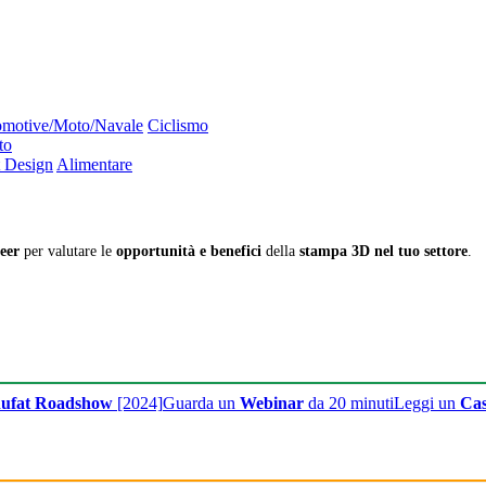
motive/Moto/Navale
Ciclismo
to
 Design
Alimentare
eer
per valutare le
opportunità e benefici
della
stampa 3D nel tuo settore
.
ufat Roadshow
[2024]
Guarda un
Webinar
da 20 minuti
Leggi un
Cas