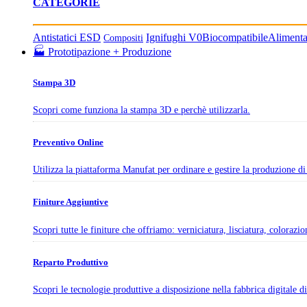
CATEGORIE
Antistatici ESD
Ignifughi V0
Biocompatibile
Aliment
Compositi
🏭 Prototipazione + Produzione
Stampa 3D
Scopri come funziona la stampa 3D e perchè utilizzarla.
Preventivo Online
Utilizza la piattaforma Manufat per ordinare e gestire la produzione di 
Finiture Aggiuntive
Scopri tutte le finiture che offriamo: verniciatura, lisciatura, colorazi
Reparto Produttivo
Scopri le tecnologie produttive a disposizione nella fabbrica digitale 