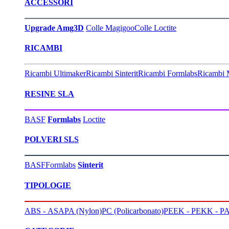
ACCESSORI
Upgrade Amg3D
Colle Magigoo
Colle Loctite
RICAMBI
Ricambi Ultimaker
Ricambi Sinterit
Ricambi Formlabs
Ricambi 
RESINE SLA
BASF
Formlabs
Loctite
POLVERI SLS
BASF
Formlabs
Sinterit
TIPOLOGIE
ABS - ASA
PA (Nylon)
PC (Policarbonato)
PEEK - PEKK - PA