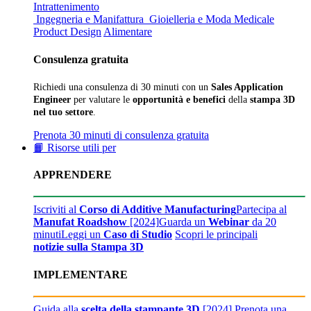
Intrattenimento
Ingegneria e Manifattura
Gioielleria e Moda
Medicale
Product Design
Alimentare
Consulenza gratuita
Richiedi una consulenza di 30 minuti con un
Sales Application
Engineer
per valutare le
opportunità e benefici
della
stampa 3D
nel tuo settore
.
Prenota 30 minuti di consulenza gratuita
📙 Risorse utili per
APPRENDERE
Iscriviti al
Corso di Additive Manufacturing
Partecipa al
Manufat Roadshow
[2024]
Guarda un
Webinar
da 20
minuti
Leggi un
Caso di Studio
Scopri le principali
notizie sulla Stampa 3D
IMPLEMENTARE
Guida alla
scelta della stampante 3D
[2024]
Prenota una