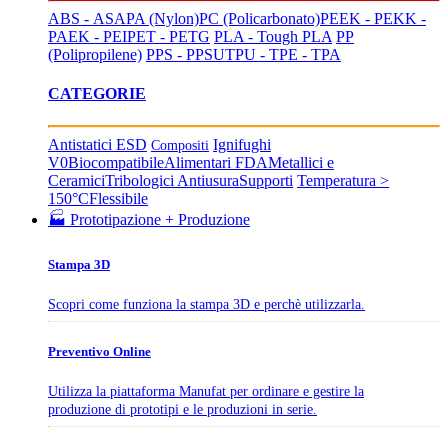
ABS - ASA
PA (Nylon)
PC (Policarbonato)
PEEK - PEKK -
PAEK - PEI
PET - PETG
PLA - Tough PLA
PP
(Polipropilene)
PPS - PPSU
TPU - TPE - TPA
CATEGORIE
Antistatici ESD
Ignifughi
Compositi
V0
Biocompatibile
Alimentari FDA
Metallici e
Ceramici
Tribologici Antiusura
Supporti
Temperatura >
150°C
Flessibile
🏭 Prototipazione + Produzione
Stampa 3D
Scopri come funziona la stampa 3D e perchè utilizzarla.
Preventivo Online
Utilizza la piattaforma Manufat per ordinare e gestire la
produzione di prototipi e le produzioni in serie.