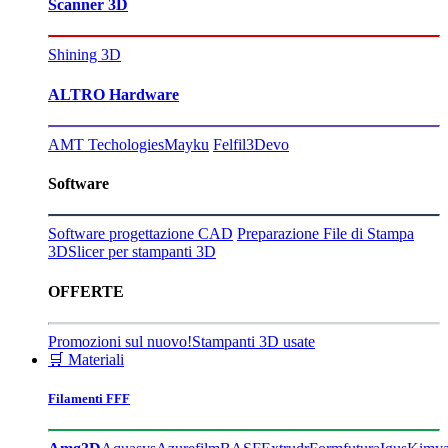
Scanner 3D
Shining 3D
ALTRO Hardware
AMT Techologies
Mayku
Felfil
3Devo
Software
Software progettazione CAD
Preparazione File di Stampa
3D
Slicer per stampanti 3D
OFFERTE
Promozioni sul nuovo!
Stampanti 3D usate
🛒 Materiali
Filamenti FFF