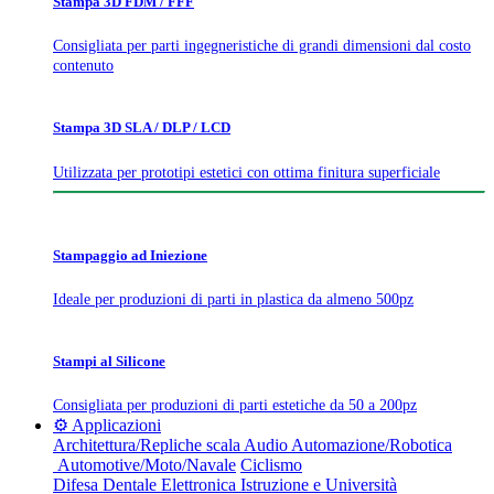
Stampa 3D FDM / FFF
Consigliata per parti ingegneristiche di grandi dimensioni dal costo
contenuto
Stampa 3D SLA / DLP / LCD
Utilizzata per prototipi estetici con ottima finitura superficiale
Stampaggio ad Iniezione
Ideale per produzioni di parti in plastica da almeno 500pz
Stampi al Silicone
Consigliata per produzioni di parti estetiche da 50 a 200pz
⚙️ Applicazioni
Architettura/Repliche scala
Audio
Automazione/Robotica
Automotive/Moto/Navale
Ciclismo
Difesa
Dentale
Elettronica
Istruzione e Università