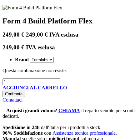
Form 4 Build Platform Flex
249,00
€
249,00
€
IVA esclusa
249,00
€
IVA esclusa
Brand
Questa combinazione non esiste.
AGGIUNGI AL CARRELLO
Confronta
Contattaci
Acquisti grandi volumi
?
CHIAMA
il reparto vendite per sconti
dedicati.
Spedizione in 24h
dall'Italia per i prodotti a stock.
96% Soddisfazione
con
Assistenza tecnica professionale
.
Manufat
sceglie solo i
migliori brand
sul mercato.