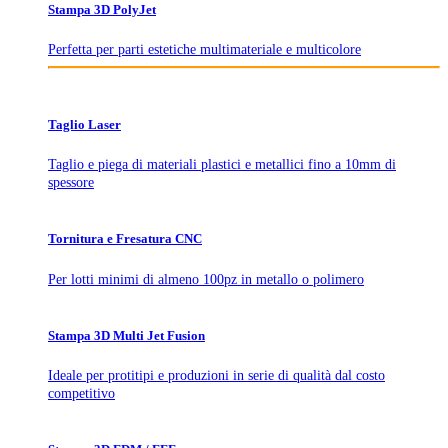
Stampa 3D PolyJet
Perfetta per parti estetiche multimateriale e multicolore
Taglio Laser
Taglio e piega di materiali plastici e metallici fino a 10mm di
spessore
Tornitura e Fresatura CNC
Per lotti minimi di almeno 100pz in metallo o polimero
Stampa 3D Multi Jet Fusion
Ideale per protitipi e produzioni in serie di qualità dal costo
competitivo