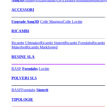
Amg3D
Aquasys
Azurefilm
BASF
Extrudr
Formfutura
Igus
Kimy
ACCESSORI
Upgrade Amg3D
Colle Magigoo
Colle Loctite
RICAMBI
Ricambi Ultimaker
Ricambi Sinterit
Ricambi Formlabs
Ricambi
Makerbot
Ricambi Markforged
RESINE SLA
BASF
Formlabs
Loctite
POLVERI SLS
BASF
Formlabs
Sinterit
TIPOLOGIE