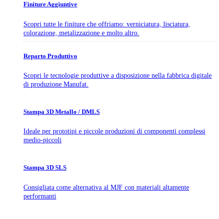
Finiture Aggiuntive
Scopri tutte le finiture che offriamo: verniciatura, lisciatura,
colorazione, metalizzazione e molto altro.
Reparto Produttivo
Scopri le tecnologie produttive a disposizione nella fabbrica digitale
di produzione Manufat.
Stampa 3D Metallo / DMLS
Ideale per prototipi e piccole produzioni di componenti complessi
medio-piccoli
Stampa 3D SLS
Consigliata come alternativa al MJF con materiali altamente
performanti