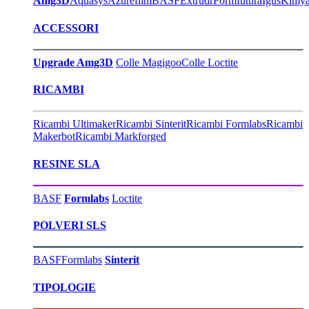
Amg3D
Aquasys
Azurefilm
BASF
Extrudr
Formfutura
Igus
Kimy
ACCESSORI
Upgrade Amg3D
Colle Magigoo
Colle Loctite
RICAMBI
Ricambi Ultimaker
Ricambi Sinterit
Ricambi Formlabs
Ricambi
Makerbot
Ricambi Markforged
RESINE SLA
BASF
Formlabs
Loctite
POLVERI SLS
BASF
Formlabs
Sinterit
TIPOLOGIE