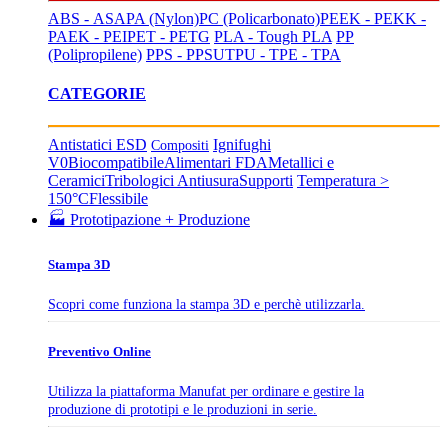
ABS - ASA
PA (Nylon)
PC (Policarbonato)
PEEK - PEKK -
PAEK - PEI
PET - PETG
PLA - Tough PLA
PP
(Polipropilene)
PPS - PPSU
TPU - TPE - TPA
CATEGORIE
Antistatici ESD
Ignifughi
Compositi
V0
Biocompatibile
Alimentari FDA
Metallici e
Ceramici
Tribologici Antiusura
Supporti
Temperatura >
150°C
Flessibile
🏭 Prototipazione + Produzione
Stampa 3D
Scopri come funziona la stampa 3D e perchè utilizzarla.
Preventivo Online
Utilizza la piattaforma Manufat per ordinare e gestire la
produzione di prototipi e le produzioni in serie.