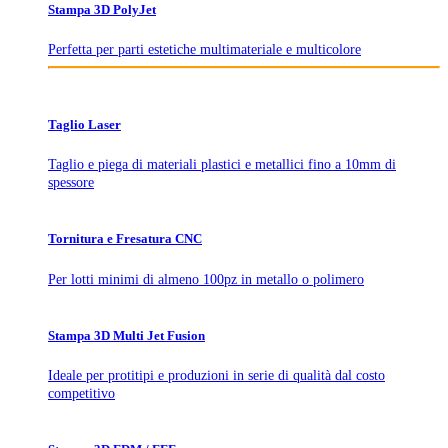
Stampa 3D PolyJet
Perfetta per parti estetiche multimateriale e multicolore
Taglio Laser
Taglio e piega di materiali plastici e metallici fino a 10mm di
spessore
Tornitura e Fresatura CNC
Per lotti minimi di almeno 100pz in metallo o polimero
Stampa 3D Multi Jet Fusion
Ideale per protitipi e produzioni in serie di qualità dal costo
competitivo