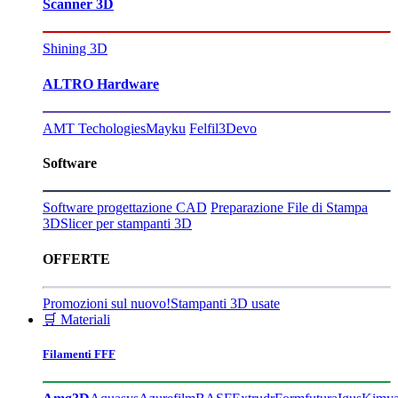
Scanner 3D
Shining 3D
ALTRO Hardware
AMT Techologies
Mayku
Felfil
3Devo
Software
Software progettazione CAD
Preparazione File di Stampa
3D
Slicer per stampanti 3D
OFFERTE
Promozioni sul nuovo!
Stampanti 3D usate
🛒 Materiali
Filamenti FFF