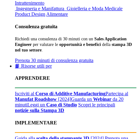
Intrattenimento
Ingegneria e Manifattura
Gioielleria e Moda
Medicale
Product Design
Alimentare
Consulenza gratuita
Richiedi una consulenza di 30 minuti con un
Sales Application
Engineer
per valutare le
opportunità e benefici
della
stampa 3D
nel tuo settore
.
Prenota 30 minuti di consulenza gratuita
📙 Risorse utili per
APPRENDERE
Iscriviti al
Corso di Additive Manufacturing
Partecipa al
Manufat Roadshow
[2024]
Guarda un
Webinar
da 20
minuti
Leggi un
Caso di Studio
Scopri le principali
notizie sulla Stampa 3D
IMPLEMENTARE
Guida alla
scelta della stampante 3D
[2024]
Prenota una