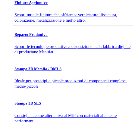
Finiture Aggiuntive
Scopri tutte le finiture che offriamo: verniciatura, lisciatura,
colorazione, metalizzazione e molto altro.
Reparto Produttivo
Scopri le tecnologie produttive a disposizione nella fabbrica digitale
di produzione Manufat.
Stampa 3D Metallo / DMLS
Ideale per prototipi e piccole produzioni di componenti complessi
medio-piccoli
Stampa 3D SLS
Consigliata come alternativa al MJF con materiali altamente
performanti