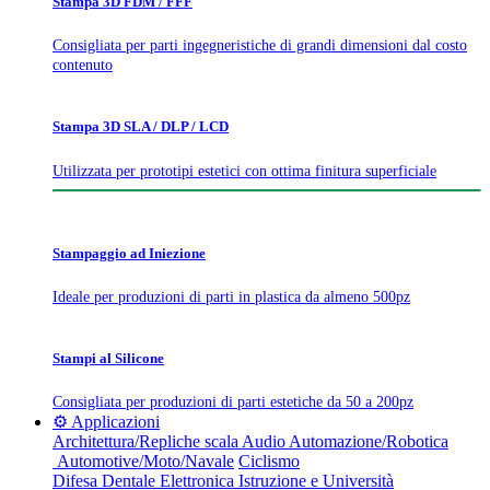
Stampa 3D FDM / FFF
Consigliata per parti ingegneristiche di grandi dimensioni dal costo
contenuto
Stampa 3D SLA / DLP / LCD
Utilizzata per prototipi estetici con ottima finitura superficiale
Stampaggio ad Iniezione
Ideale per produzioni di parti in plastica da almeno 500pz
Stampi al Silicone
Consigliata per produzioni di parti estetiche da 50 a 200pz
⚙️ Applicazioni
Architettura/Repliche scala
Audio
Automazione/Robotica
Automotive/Moto/Navale
Ciclismo
Difesa
Dentale
Elettronica
Istruzione e Università