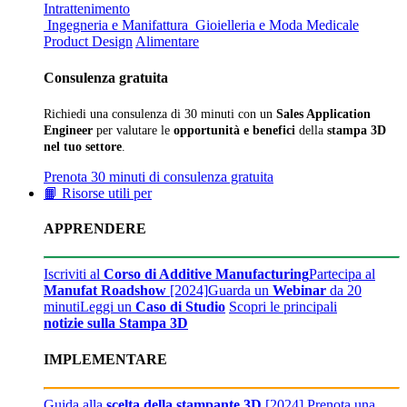
Intrattenimento
Ingegneria e Manifattura
Gioielleria e Moda
Medicale
Product Design
Alimentare
Consulenza gratuita
Richiedi una consulenza di 30 minuti con un
Sales Application
Engineer
per valutare le
opportunità e benefici
della
stampa 3D
nel tuo settore
.
Prenota 30 minuti di consulenza gratuita
📙 Risorse utili per
APPRENDERE
Iscriviti al
Corso di Additive Manufacturing
Partecipa al
Manufat Roadshow
[2024]
Guarda un
Webinar
da 20
minuti
Leggi un
Caso di Studio
Scopri le principali
notizie sulla Stampa 3D
IMPLEMENTARE
Guida alla
scelta della stampante 3D
[2024]
Prenota una