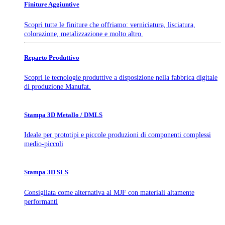
Finiture Aggiuntive
Scopri tutte le finiture che offriamo: verniciatura, lisciatura,
colorazione, metalizzazione e molto altro.
Reparto Produttivo
Scopri le tecnologie produttive a disposizione nella fabbrica digitale
di produzione Manufat.
Stampa 3D Metallo / DMLS
Ideale per prototipi e piccole produzioni di componenti complessi
medio-piccoli
Stampa 3D SLS
Consigliata come alternativa al MJF con materiali altamente
performanti