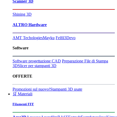
Scanner 3D
Shining 3D
ALTRO Hardware
AMT Techologies
Mayku
Felfil
3Devo
Software
Software progettazione CAD
Preparazione File di Stampa
3D
Slicer per stampanti 3D
OFFERTE
Promozioni sul nuovo!
Stampanti 3D usate
🛒 Materiali
Filamenti FFF