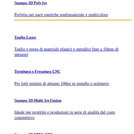
Stampa 3D PolyJet
Perfetta per parti estetiche multimateriale e multicolore
Taglio Laser
Taglio e piega di materiali plastici e metallici fino a 10mm di
spessore
Tornitura e Fresatura CNC
Per lotti minimi di almeno 100pz in metallo o polimero
Stampa 3D Multi Jet Fusion
Ideale per protitipi e produzioni in serie di qualità dal costo
competitivo