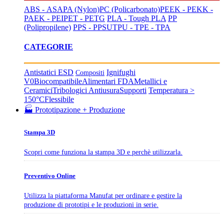
ABS - ASA
PA (Nylon)
PC (Policarbonato)
PEEK - PEKK -
PAEK - PEI
PET - PETG
PLA - Tough PLA
PP
(Polipropilene)
PPS - PPSU
TPU - TPE - TPA
CATEGORIE
Antistatici ESD
Ignifughi
Compositi
V0
Biocompatibile
Alimentari FDA
Metallici e
Ceramici
Tribologici Antiusura
Supporti
Temperatura >
150°C
Flessibile
🏭 Prototipazione + Produzione
Stampa 3D
Scopri come funziona la stampa 3D e perchè utilizzarla.
Preventivo Online
Utilizza la piattaforma Manufat per ordinare e gestire la
produzione di prototipi e le produzioni in serie.