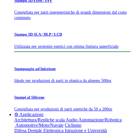
Stampa 3D FDM / FFF
Consigliata per parti ingegneristiche di grandi dimensioni dal costo
contenuto
Stampa 3D SLA / DLP / LCD
Utilizzata per prototipi estetici con ottima finitura superficiale
Stampaggio ad Iniezione
Ideale per produzioni di parti in plastica da almeno 500pz
Stampi al Silicone
Consigliata per produzioni di parti estetiche da 50 a 200pz
⚙️ Applicazioni
Architettura/Repliche scala
Audio
Automazione/Robotica
Automotive/Moto/Navale
Ciclismo
Difesa
Dentale
Elettronica
Istruzione e Università