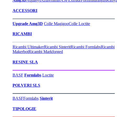
Amg3D
Aquasys
Azurefilm
BASF
Extrudr
Formfutura
Igus
Kimy
ACCESSORI
Upgrade Amg3D
Colle Magigoo
Colle Loctite
RICAMBI
Ricambi Ultimaker
Ricambi Sinterit
Ricambi Formlabs
Ricambi
Makerbot
Ricambi Markforged
RESINE SLA
BASF
Formlabs
Loctite
POLVERI SLS
BASF
Formlabs
Sinterit
TIPOLOGIE