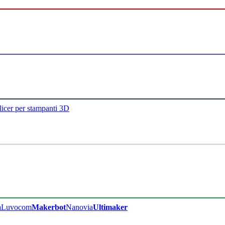
licer per stampanti 3D
a
Luvocom
Makerbot
Nanovia
Ultimaker​