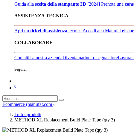
Guida alla
scelta della stampante 3D
[2024]
Prenota una
cons
ASSISTENZA TECNICA
Apri un
ticket di assistenza
tecnica
Accedi alla Manufat
eLear
COLLABORARE
Contatti
La nostra azienda
Diventa partner o segnalatore
Lavora 
Seguici
0
Ecommerce (manufat.com)
Tutti i prodotti
METHOD XL Replacement Build Plate Tape (qty 3)