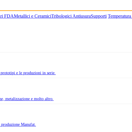
ari FDA
Metallici e Ceramici
Tribologici Antiusura
Supporti
Temperatura
prototipi e le produzioni in serie.
one, metalizzazione e molto altro.
di produzione Manufat.