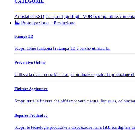
CATEGORIE
Antistatici ESD
Ignifughi V0
Biocompatibile
Aliment
Compositi
🏭 Prototipazione + Produzione
Stampa 3D
Scopri come funziona la stampa 3D e perchè utilizzarla.
Preventivo Online
Utilizza la piattaforma Manufat per ordinare e gestire la produzione di 
Finiture Aggiuntive
Scopri tutte le finiture che offriamo: verniciatura, lisciatura, colorazi
Reparto Produttivo
Scopri le tecnologie produttive a disposizione nella fabbrica digitale 