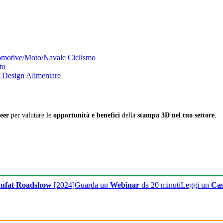
motive/Moto/Navale
Ciclismo
to
 Design
Alimentare
eer
per valutare le
opportunità e benefici
della
stampa 3D nel tuo settore
.
ufat Roadshow
[2024]
Guarda un
Webinar
da 20 minuti
Leggi un
Cas