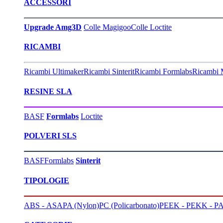
ACCESSORI
Upgrade Amg3D
Colle Magigoo
Colle Loctite
RICAMBI
Ricambi Ultimaker
Ricambi Sinterit
Ricambi Formlabs
Ricambi 
RESINE SLA
BASF
Formlabs
Loctite
POLVERI SLS
BASF
Formlabs
Sinterit
TIPOLOGIE
ABS - ASA
PA (Nylon)
PC (Policarbonato)
PEEK - PEKK - PA