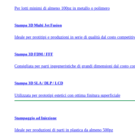
Per lotti minimi di almeno 100pz in metallo o polimero
Stampa 3D Multi Jet Fusion
Ideale per protitipi e produzioni in serie di qualità dal costo competiti
Stampa 3D FDM / FFF
Consigliata per parti ingegneristiche di grandi dimensioni dal costo co
Stampa 3D SLA / DLP / LCD
Utilizzata per prototipi estetici con ottima finitura superficiale
Stampaggio ad Iniezione
Ideale per produzioni di parti in plastica da almeno 500pz