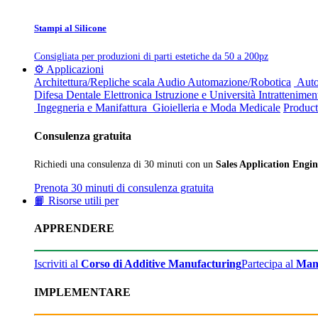
Stampi al Silicone
Consigliata per produzioni di parti estetiche da 50 a 200pz
⚙️ Applicazioni
Architettura/Repliche scala
Audio
Automazione/Robotica
Auto
Difesa
Dentale
Elettronica
Istruzione e Università
Intrattenimen
Ingegneria e Manifattura
Gioielleria e Moda
Medicale
Product
Consulenza gratuita
Richiedi una consulenza di 30 minuti con un
Sales Application Engin
Prenota 30 minuti di consulenza gratuita
📙 Risorse utili per
APPRENDERE
Iscriviti al
Corso di Additive Manufacturing
Partecipa al
Man
IMPLEMENTARE