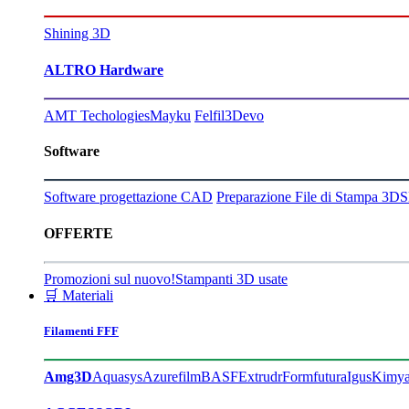
Shining 3D
ALTRO Hardware
AMT Techologies
Mayku
Felfil
3Devo
Software
Software progettazione CAD
Preparazione File di Stampa 3D
S
OFFERTE
Promozioni sul nuovo!
Stampanti 3D usate
🛒 Materiali
Filamenti FFF
Amg3D
Aquasys
Azurefilm
BASF
Extrudr
Formfutura
Igus
Kimy