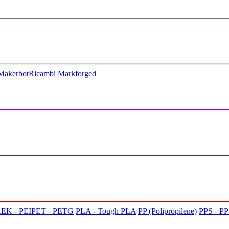
Makerbot
Ricambi Markforged
EK - PEI
PET - PETG
PLA - Tough PLA
PP (Polipropilene)
PPS - P