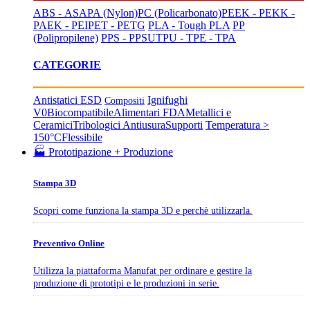
ABS - ASA
PA (Nylon)
PC (Policarbonato)
PEEK - PEKK -
PAEK - PEI
PET - PETG
PLA - Tough PLA
PP
(Polipropilene)
PPS - PPSU
TPU - TPE - TPA
CATEGORIE
Antistatici ESD
Ignifughi
Compositi
V0
Biocompatibile
Alimentari FDA
Metallici e
Ceramici
Tribologici Antiusura
Supporti
Temperatura >
150°C
Flessibile
🏭 Prototipazione + Produzione
Stampa 3D
Scopri come funziona la stampa 3D e perchè utilizzarla.
Preventivo Online
Utilizza la piattaforma Manufat per ordinare e gestire la
produzione di prototipi e le produzioni in serie.