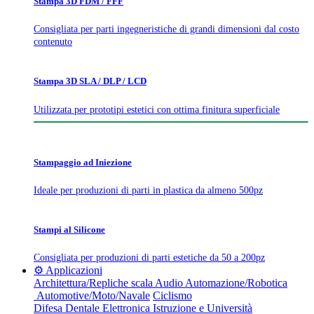
Stampa 3D FDM / FFF
Consigliata per parti ingegneristiche di grandi dimensioni dal costo
contenuto
Stampa 3D SLA / DLP / LCD
Utilizzata per prototipi estetici con ottima finitura superficiale
Stampaggio ad Iniezione
Ideale per produzioni di parti in plastica da almeno 500pz
Stampi al Silicone
Consigliata per produzioni di parti estetiche da 50 a 200pz
⚙️ Applicazioni
Architettura/Repliche scala
Audio
Automazione/Robotica
Automotive/Moto/Navale
Ciclismo
Difesa
Dentale
Elettronica
Istruzione e Università