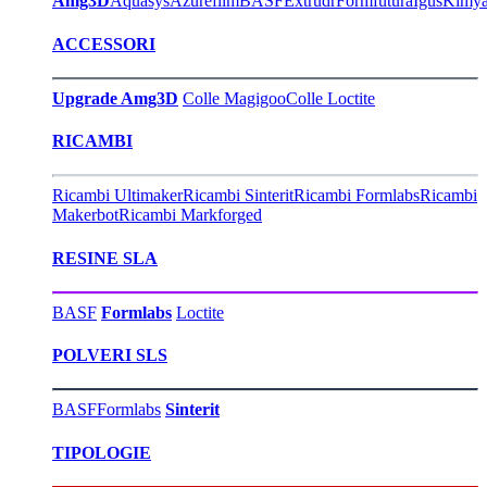
Amg3D
Aquasys
Azurefilm
BASF
Extrudr
Formfutura
Igus
Kimy
ACCESSORI
Upgrade Amg3D
Colle Magigoo
Colle Loctite
RICAMBI
Ricambi Ultimaker
Ricambi Sinterit
Ricambi Formlabs
Ricambi
Makerbot
Ricambi Markforged
RESINE SLA
BASF
Formlabs
Loctite
POLVERI SLS
BASF
Formlabs
Sinterit
TIPOLOGIE