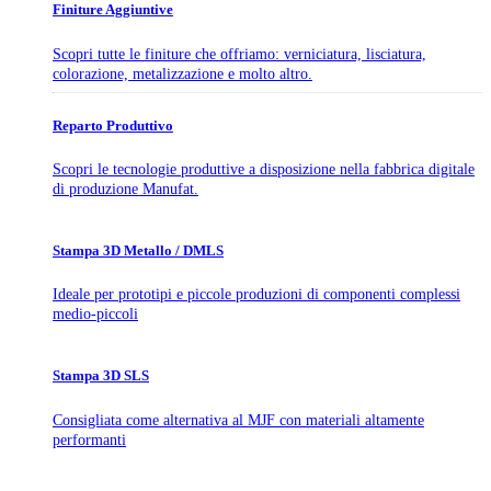
Finiture Aggiuntive
Scopri tutte le finiture che offriamo: verniciatura, lisciatura,
colorazione, metalizzazione e molto altro.
Reparto Produttivo
Scopri le tecnologie produttive a disposizione nella fabbrica digitale
di produzione Manufat.
Stampa 3D Metallo / DMLS
Ideale per prototipi e piccole produzioni di componenti complessi
medio-piccoli
Stampa 3D SLS
Consigliata come alternativa al MJF con materiali altamente
performanti