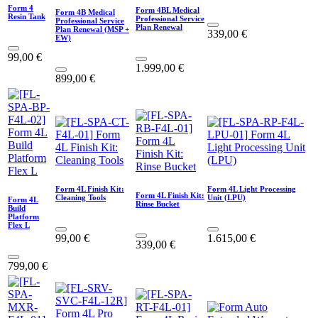
Form 4
Form 4BL Medical
Form 4B Medical
Resin Tank
Professional Service
Professional Service
Plan Renewal
Plan Renewal (MSP +
339,00
€
EW)
99,00
€
1.999,00
€
899,00
€
Form 4L Finish Kit:
Form 4L Light Processing
Form 4L Finish Kit:
Cleaning Tools
Unit (LPU)
Form 4L
Rinse Bucket
Build
Platform
Flex L
99,00
€
1.615,00
€
339,00
€
799,00
€