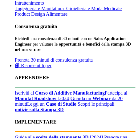
Intrattenimento
Ingegneria e Manifattura
Gioielleria e Moda
Medicale
Product Design
Alimentare
Consulenza gratuita
Richiedi una consulenza di 30 minuti con un
Sales Application
Engineer
per valutare le
opportunità e benefici
della
stampa 3D
nel tuo settore
.
Prenota 30 minuti di consulenza gratuita
📙 Risorse utili per
APPRENDERE
Iscriviti al
Corso di Additive Manufacturing
Partecipa al
Manufat Roadshow
[2024]
Guarda un
Webinar
da 20
minuti
Leggi un
Caso di Studio
Scopri le principali
notizie sulla Stampa 3D
IMPLEMENTARE
Guida alla
scelta della stampante 3D
[2024]
Prenota una