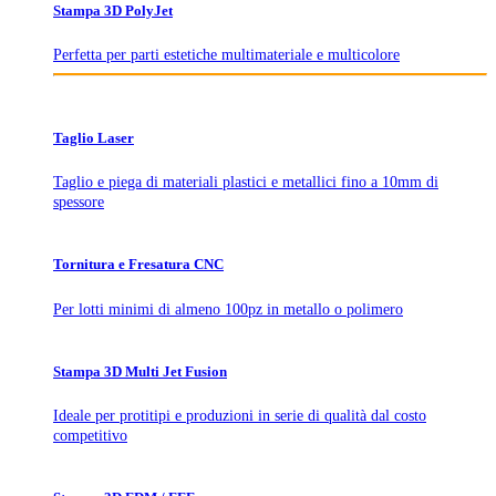
Stampa 3D PolyJet
Perfetta per parti estetiche multimateriale e multicolore
Taglio Laser
Taglio e piega di materiali plastici e metallici fino a 10mm di
spessore
Tornitura e Fresatura CNC
Per lotti minimi di almeno 100pz in metallo o polimero
Stampa 3D Multi Jet Fusion
Ideale per protitipi e produzioni in serie di qualità dal costo
competitivo