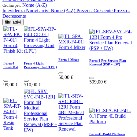
Nome (A-Z)
Ordina per:
In evidenza
Nuovi arrivi
Nome (A-Z)
Prezzo - Crescente
Prezzo -
Decrescente
filtri attivi
Form 4 Mixer
Form 4 Pro Service Plan
Form 4
Form 4 Light
Renewal (PSP + EW)
Finish Kit
Processing Unit (LPU)
50,00
€
599,00
€
99,00
€
510,00
€
Form 4L Build Platform