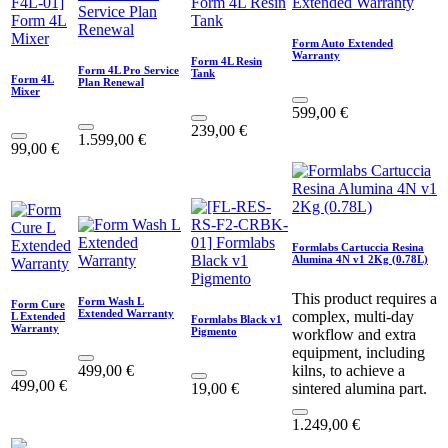
Form Auto Extended
Warranty
Form 4L Resin
Form 4L Pro Service
Tank
Form 4L
Plan Renewal
Mixer
599,00
€
239,00
€
1.599,00
€
99,00
€
Formlabs Cartuccia Resina
Alumina 4N v1 2Kg (0.78L)
This product requires a
Form Wash L
Form Cure
Extended Warranty
complex, multi-day
L Extended
Formlabs Black v1
Warranty
Pigmento
workflow and extra
equipment, including
499,00
€
kilns, to achieve a
499,00
€
19,00
€
sintered alumina part.
1.249,00
€