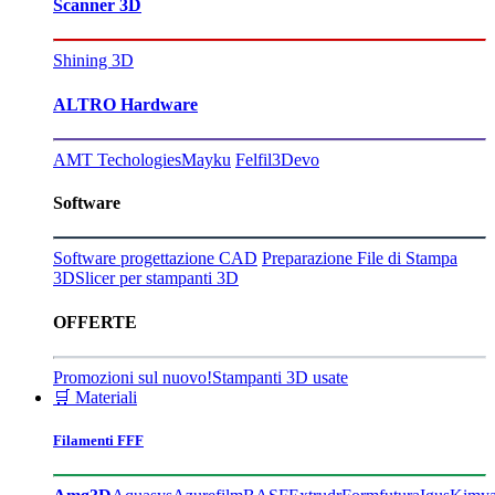
Scanner 3D
Shining 3D
ALTRO Hardware
AMT Techologies
Mayku
Felfil
3Devo
Software
Software progettazione CAD
Preparazione File di Stampa
3D
Slicer per stampanti 3D
OFFERTE
Promozioni sul nuovo!
Stampanti 3D usate
🛒 Materiali
Filamenti FFF