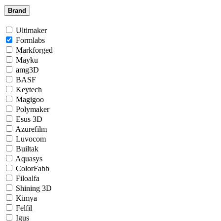
Brand
Ultimaker
Formlabs
Markforged
Mayku
amg3D
BASF
Keytech
Magigoo
Polymaker
Esus 3D
Azurefilm
Luvocom
Builtak
Aquasys
ColorFabb
Filoalfa
Shining 3D
Kimya
Felfil
Igus