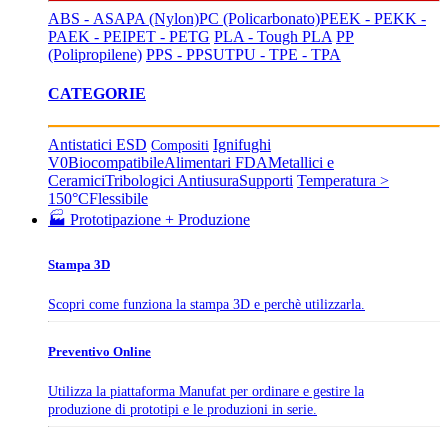
ABS - ASA
PA (Nylon)
PC (Policarbonato)
PEEK - PEKK -
PAEK - PEI
PET - PETG
PLA - Tough PLA
PP
(Polipropilene)
PPS - PPSU
TPU - TPE - TPA
CATEGORIE
Antistatici ESD
Ignifughi
Compositi
V0
Biocompatibile
Alimentari FDA
Metallici e
Ceramici
Tribologici Antiusura
Supporti
Temperatura >
150°C
Flessibile
🏭 Prototipazione + Produzione
Stampa 3D
Scopri come funziona la stampa 3D e perchè utilizzarla.
Preventivo Online
Utilizza la piattaforma Manufat per ordinare e gestire la
produzione di prototipi e le produzioni in serie.