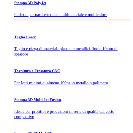
Stampa 3D PolyJet
Perfetta per parti estetiche multimateriale e multicolore
Taglio Laser
Taglio e piega di materiali plastici e metallici fino a 10mm di
spessore
Tornitura e Fresatura CNC
Per lotti minimi di almeno 100pz in metallo o polimero
Stampa 3D Multi Jet Fusion
Ideale per protitipi e produzioni in serie di qualità dal costo
competitivo