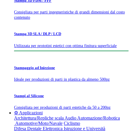
Stampa 3D FDM / FFF
Consigliata per parti ingegneristiche di grandi dimensioni dal costo
contenuto
Stampa 3D SLA / DLP / LCD
Utilizzata per prototipi estetici con ottima finitura superficiale
Stampaggio ad Iniezione
Ideale per produzioni di parti in plastica da almeno 500pz
Stampi al Silicone
Consigliata per produzioni di parti estetiche da 50 a 200pz
⚙️ Applicazioni
Architettura/Repliche scala
Audio
Automazione/Robotica
Automotive/Moto/Navale
Ciclismo
Difesa
Dentale
Elettronica
Istruzione e Università