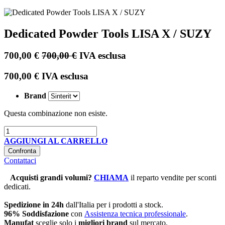
Dedicated Powder Tools LISA X / SUZY
700,00
€
700,00
€
IVA esclusa
700,00
€
IVA esclusa
Brand
Questa combinazione non esiste.
AGGIUNGI AL CARRELLO
Confronta
Contattaci
Acquisti grandi volumi
?
CHIAMA
il reparto vendite per sconti
dedicati.
Spedizione in 24h
dall'Italia per i prodotti a stock.
96% Soddisfazione
con
Assistenza tecnica professionale
.
Manufat
sceglie solo i
migliori brand
sul mercato.