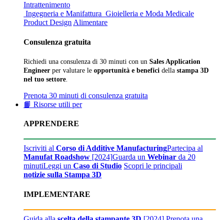
Intrattenimento
Ingegneria e Manifattura
Gioielleria e Moda
Medicale
Product Design
Alimentare
Consulenza gratuita
Richiedi una consulenza di 30 minuti con un
Sales Application
Engineer
per valutare le
opportunità e benefici
della
stampa 3D
nel tuo settore
.
Prenota 30 minuti di consulenza gratuita
📙 Risorse utili per
APPRENDERE
Iscriviti al
Corso di Additive Manufacturing
Partecipa al
Manufat Roadshow
[2024]
Guarda un
Webinar
da 20
minuti
Leggi un
Caso di Studio
Scopri le principali
notizie sulla Stampa 3D
IMPLEMENTARE
Guida alla
scelta della stampante 3D
[2024]
Prenota una