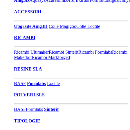
Amg3D
Aquasys
Azurefilm
BASF
Extrudr
Formfutura
Igus
Kimy
ACCESSORI
Upgrade Amg3D
Colle Magigoo
Colle Loctite
RICAMBI
Ricambi Ultimaker
Ricambi Sinterit
Ricambi Formlabs
Ricambi
Makerbot
Ricambi Markforged
RESINE SLA
BASF
Formlabs
Loctite
POLVERI SLS
BASF
Formlabs
Sinterit
TIPOLOGIE