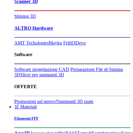
Scanner 3D
Shining 3D
ALTRO Hardware
AMT Techologies
Mayku
Felfil
3Devo
Software
Software progettazione CAD
Preparazione File di Stampa
3D
Slicer per stampanti 3D
OFFERTE
Promozioni sul nuovo!
Stampanti 3D usate
🛒 Materiali
Filamenti FFF