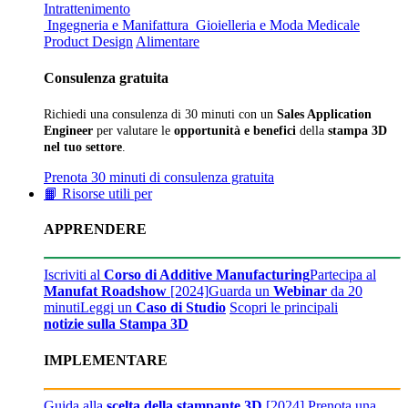
Intrattenimento
Ingegneria e Manifattura
Gioielleria e Moda
Medicale
Product Design
Alimentare
Consulenza gratuita
Richiedi una consulenza di 30 minuti con un
Sales Application
Engineer
per valutare le
opportunità e benefici
della
stampa 3D
nel tuo settore
.
Prenota 30 minuti di consulenza gratuita
📙 Risorse utili per
APPRENDERE
Iscriviti al
Corso di Additive Manufacturing
Partecipa al
Manufat Roadshow
[2024]
Guarda un
Webinar
da 20
minuti
Leggi un
Caso di Studio
Scopri le principali
notizie sulla Stampa 3D
IMPLEMENTARE
Guida alla
scelta della stampante 3D
[2024]
Prenota una