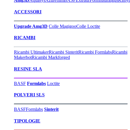
Amg3D
Aquasys
Azurefilm
BASF
Extrudr
Formfutura
Igus
Kimy
ACCESSORI
Upgrade Amg3D
Colle Magigoo
Colle Loctite
RICAMBI
Ricambi Ultimaker
Ricambi Sinterit
Ricambi Formlabs
Ricambi
Makerbot
Ricambi Markforged
RESINE SLA
BASF
Formlabs
Loctite
POLVERI SLS
BASF
Formlabs
Sinterit
TIPOLOGIE