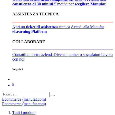
consulenza di 30 minuti
5 motivi per
scegliere Manufat
ASSISTENZA TECNICA
Apri un
ticket di assistenza
tecnica
Accedi alla Manufat
eLearning Platform
COLLABORARE
Contatti
La nostra azienda
Diventa partner o segnalatore
Lavora
con noi
Seguici
0
Ecommerce (manufat.com)
Ecommerce (manufat.com)
Tutti i prodotti