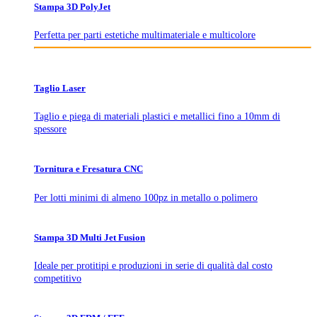
Stampa 3D PolyJet
Perfetta per parti estetiche multimateriale e multicolore
Taglio Laser
Taglio e piega di materiali plastici e metallici fino a 10mm di
spessore
Tornitura e Fresatura CNC
Per lotti minimi di almeno 100pz in metallo o polimero
Stampa 3D Multi Jet Fusion
Ideale per protitipi e produzioni in serie di qualità dal costo
competitivo