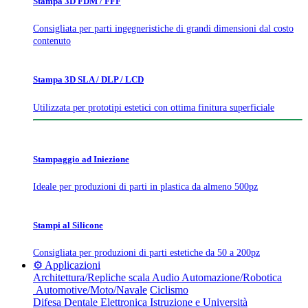
Stampa 3D FDM / FFF
Consigliata per parti ingegneristiche di grandi dimensioni dal costo
contenuto
Stampa 3D SLA / DLP / LCD
Utilizzata per prototipi estetici con ottima finitura superficiale
Stampaggio ad Iniezione
Ideale per produzioni di parti in plastica da almeno 500pz
Stampi al Silicone
Consigliata per produzioni di parti estetiche da 50 a 200pz
⚙️ Applicazioni
Architettura/Repliche scala
Audio
Automazione/Robotica
Automotive/Moto/Navale
Ciclismo
Difesa
Dentale
Elettronica
Istruzione e Università