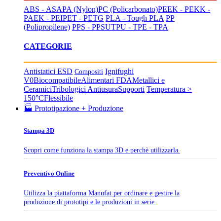
ABS - ASA
PA (Nylon)
PC (Policarbonato)
PEEK - PEKK -
PAEK - PEI
PET - PETG
PLA - Tough PLA
PP
(Polipropilene)
PPS - PPSU
TPU - TPE - TPA
CATEGORIE
Antistatici ESD
Ignifughi
Compositi
V0
Biocompatibile
Alimentari FDA
Metallici e
Ceramici
Tribologici Antiusura
Supporti
Temperatura >
150°C
Flessibile
🏭 Prototipazione + Produzione
Stampa 3D
Scopri come funziona la stampa 3D e perchè utilizzarla.
Preventivo Online
Utilizza la piattaforma Manufat per ordinare e gestire la
produzione di prototipi e le produzioni in serie.