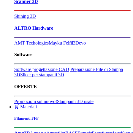
Scanner 3D
Shining 3D
ALTRO Hardware
AMT Techologies
Mayku
Felfil
3Devo
Software
Software progettazione CAD
Preparazione File di Stampa
3D
Slicer per stampanti 3D
OFFERTE
Promozioni sul nuovo!
Stampanti 3D usate
🛒 Materiali
Filamenti FFF