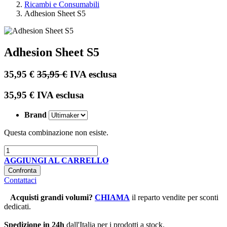
Ricambi e Consumabili
Adhesion Sheet S5
Adhesion Sheet S5
35,95
€
35,95
€
IVA esclusa
35,95
€
IVA esclusa
Brand
Questa combinazione non esiste.
AGGIUNGI AL CARRELLO
Confronta
Contattaci
Acquisti grandi volumi
?
CHIAMA
il reparto vendite per sconti
dedicati.
Spedizione in 24h
dall'Italia per i prodotti a stock.