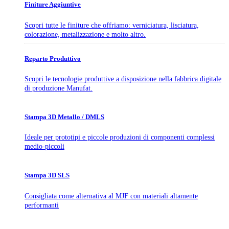
Finiture Aggiuntive
Scopri tutte le finiture che offriamo: verniciatura, lisciatura,
colorazione, metalizzazione e molto altro.
Reparto Produttivo
Scopri le tecnologie produttive a disposizione nella fabbrica digitale
di produzione Manufat.
Stampa 3D Metallo / DMLS
Ideale per prototipi e piccole produzioni di componenti complessi
medio-piccoli
Stampa 3D SLS
Consigliata come alternativa al MJF con materiali altamente
performanti