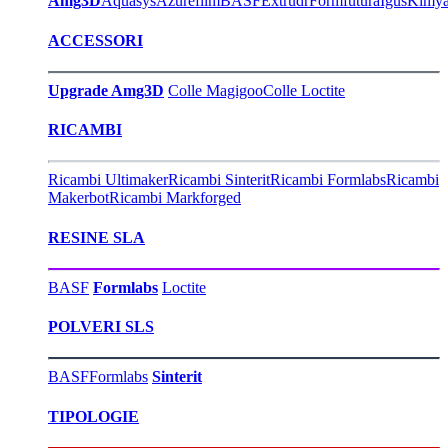
Amg3D
Aquasys
Azurefilm
BASF
Extrudr
Formfutura
Igus
Kimy
ACCESSORI
Upgrade Amg3D
Colle Magigoo
Colle Loctite
RICAMBI
Ricambi Ultimaker
Ricambi Sinterit
Ricambi Formlabs
Ricambi
Makerbot
Ricambi Markforged
RESINE SLA
BASF
Formlabs
Loctite
POLVERI SLS
BASF
Formlabs
Sinterit
TIPOLOGIE