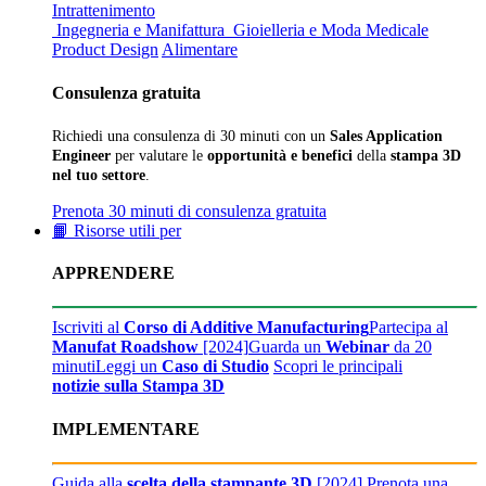
Intrattenimento
Ingegneria e Manifattura
Gioielleria e Moda
Medicale
Product Design
Alimentare
Consulenza gratuita
Richiedi una consulenza di 30 minuti con un
Sales Application
Engineer
per valutare le
opportunità e benefici
della
stampa 3D
nel tuo settore
.
Prenota 30 minuti di consulenza gratuita
📙 Risorse utili per
APPRENDERE
Iscriviti al
Corso di Additive Manufacturing
Partecipa al
Manufat Roadshow
[2024]
Guarda un
Webinar
da 20
minuti
Leggi un
Caso di Studio
Scopri le principali
notizie sulla Stampa 3D
IMPLEMENTARE
Guida alla
scelta della stampante 3D
[2024]
Prenota una