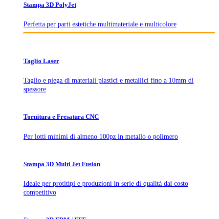
Stampa 3D PolyJet
Perfetta per parti estetiche multimateriale e multicolore
Taglio Laser
Taglio e piega di materiali plastici e metallici fino a 10mm di
spessore
Tornitura e Fresatura CNC
Per lotti minimi di almeno 100pz in metallo o polimero
Stampa 3D Multi Jet Fusion
Ideale per protitipi e produzioni in serie di qualità dal costo
competitivo