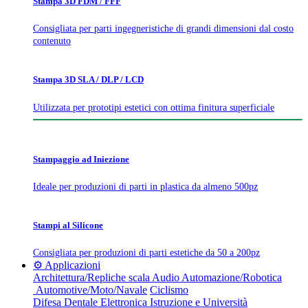
Stampa 3D FDM / FFF
Consigliata per parti ingegneristiche di grandi dimensioni dal costo
contenuto
Stampa 3D SLA / DLP / LCD
Utilizzata per prototipi estetici con ottima finitura superficiale
Stampaggio ad Iniezione
Ideale per produzioni di parti in plastica da almeno 500pz
Stampi al Silicone
Consigliata per produzioni di parti estetiche da 50 a 200pz
⚙️ Applicazioni
Architettura/Repliche scala
Audio
Automazione/Robotica
Automotive/Moto/Navale
Ciclismo
Difesa
Dentale
Elettronica
Istruzione e Università