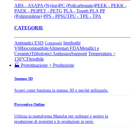
ABS - ASA
PA (Nylon)
PC (Policarbonato)
PEEK - PEKK -
PAEK - PEI
PET - PETG
PLA - Tough PLA
PP
(Polipropilene)
PPS - PPSU
TPU - TPE - TPA
CATEGORIE
Antistatici ESD
Ignifughi
Compositi
V0
Biocompatibile
Alimentari FDA
Metallici e
Ceramici
Tribologici Antiusura
Supporti
Temperatura >
150°C
Flessibile
🏭 Prototipazione + Produzione
Stampa 3D
Scopri come funziona la stampa 3D e perchè utilizzarla.
Preventivo Online
Utilizza la piattaforma Manufat per ordinare e gestire la
produzione di prototipi e le produzioni in serie.