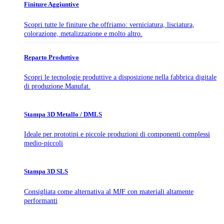
Finiture Aggiuntive
Scopri tutte le finiture che offriamo: verniciatura, lisciatura,
colorazione, metalizzazione e molto altro.
Reparto Produttivo
Scopri le tecnologie produttive a disposizione nella fabbrica digitale
di produzione Manufat.
Stampa 3D Metallo / DMLS
Ideale per prototipi e piccole produzioni di componenti complessi
medio-piccoli
Stampa 3D SLS
Consigliata come alternativa al MJF con materiali altamente
performanti