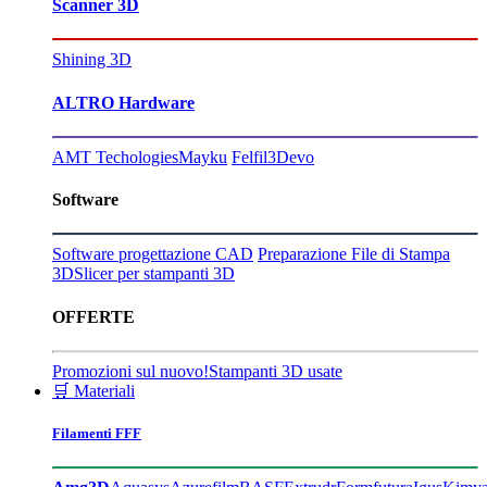
Scanner 3D
Shining 3D
ALTRO Hardware
AMT Techologies
Mayku
Felfil
3Devo
Software
Software progettazione CAD
Preparazione File di Stampa
3D
Slicer per stampanti 3D
OFFERTE
Promozioni sul nuovo!
Stampanti 3D usate
🛒 Materiali
Filamenti FFF