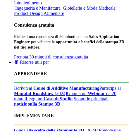
Intrattenimento
Ingegneria e Manifattura
Gioielleria e Moda
Medicale
Product Design
Alimentare
Consulenza gratuita
Richiedi una consulenza di 30 minuti con un
Sales Application
Engineer
per valutare le
opportunità e benefici
della
stampa 3D
nel tuo settore
.
Prenota 30 minuti di consulenza gratuita
📙 Risorse utili per
APPRENDERE
Iscriviti al
Corso di Additive Manufacturing
Partecipa al
Manufat Roadshow
[2024]
Guarda un
Webinar
da 20
minuti
Leggi un
Caso di Studio
Scopri le principali
notizie sulla Stampa 3D
IMPLEMENTARE
Guida alla
scelta della stampante 3D
[2024]
Prenota una