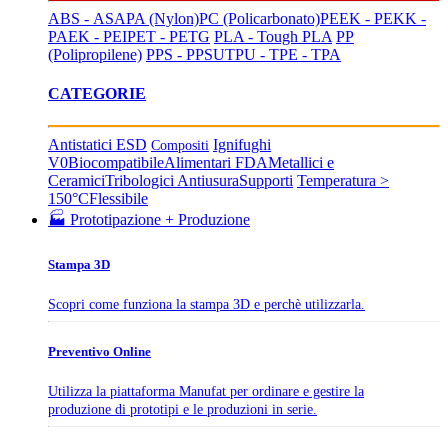
ABS - ASA
PA (Nylon)
PC (Policarbonato)
PEEK - PEKK -
PAEK - PEI
PET - PETG
PLA - Tough PLA
PP
(Polipropilene)
PPS - PPSU
TPU - TPE - TPA
CATEGORIE
Antistatici ESD
Ignifughi
Compositi
V0
Biocompatibile
Alimentari FDA
Metallici e
Ceramici
Tribologici Antiusura
Supporti
Temperatura >
150°C
Flessibile
🏭 Prototipazione + Produzione
Stampa 3D
Scopri come funziona la stampa 3D e perchè utilizzarla.
Preventivo Online
Utilizza la piattaforma Manufat per ordinare e gestire la
produzione di prototipi e le produzioni in serie.