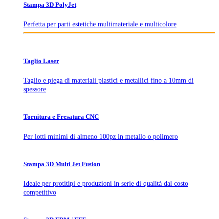
Stampa 3D PolyJet
Perfetta per parti estetiche multimateriale e multicolore
Taglio Laser
Taglio e piega di materiali plastici e metallici fino a 10mm di
spessore
Tornitura e Fresatura CNC
Per lotti minimi di almeno 100pz in metallo o polimero
Stampa 3D Multi Jet Fusion
Ideale per protitipi e produzioni in serie di qualità dal costo
competitivo