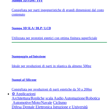
Stampa 3D FDM / FFF
Consigliata per parti ingegneristiche di grandi dimensioni dal costo
contenuto
Stampa 3D SLA / DLP / LCD
Utilizzata per prototipi estetici con ottima finitura superficiale
Stampaggio ad Iniezione
Ideale per produzioni di parti in plastica da almeno 500pz
Stampi al Silicone
Consigliata per produzioni di parti estetiche da 50 a 200pz
⚙️ Applicazioni
Architettura/Repliche scala
Audio
Automazione/Robotica
Automotive/Moto/Navale
Ciclismo
Difesa
Dentale
Elettronica
Istruzione e Università