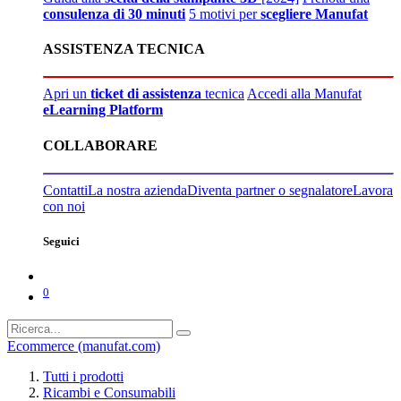
consulenza di 30 minuti
5 motivi per
scegliere Manufat
ASSISTENZA TECNICA
Apri un
ticket di assistenza
tecnica
Accedi alla Manufat
eLearning Platform
COLLABORARE
Contatti
La nostra azienda
Diventa partner o segnalatore
Lavora
con noi
Seguici
0
Ecommerce (manufat.com)
Tutti i prodotti
Ricambi e Consumabili