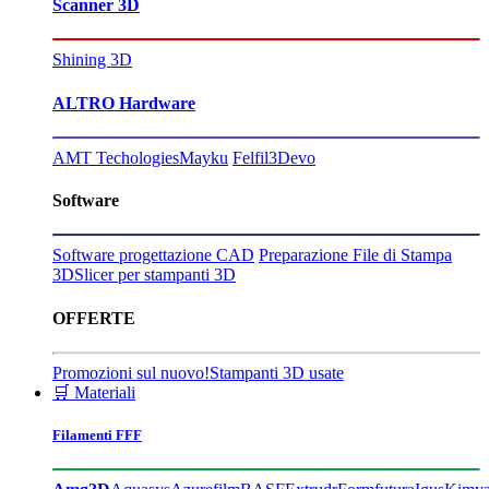
Scanner 3D
Shining 3D
ALTRO Hardware
AMT Techologies
Mayku
Felfil
3Devo
Software
Software progettazione CAD
Preparazione File di Stampa
3D
Slicer per stampanti 3D
OFFERTE
Promozioni sul nuovo!
Stampanti 3D usate
🛒 Materiali
Filamenti FFF