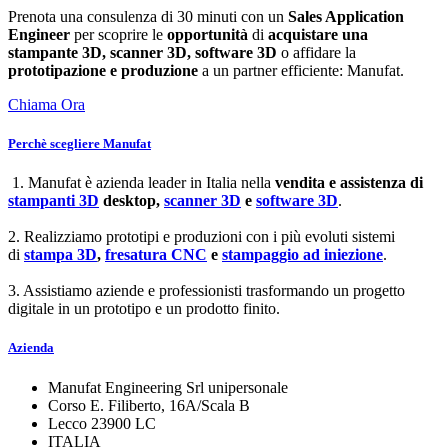
Prenota una consulenza di 30 minuti con un
Sales Application
Engineer
per scoprire le
opportunità
di
acquistare una
stampante 3D, scanner 3D, software 3D
o affidare la
prototipazione e produzione
a un partner efficiente: Manufat.
Chiama Ora
Perchè scegliere Manufat
1. Manufat è azienda leader in Italia nella
vendita e assistenza di
stampanti 3D
desktop,
scanner 3D
e
software 3D
.
2. Realizziamo prototipi e produzioni con i più evoluti sistemi
di
stampa 3D
,
fresatura CNC
e
stampaggio ad iniezione
.
3. Assistiamo aziende e professionisti trasformando un progetto
digitale in un prototipo e un prodotto finito.
Azienda
Manufat Engineering Srl unipersonale
Corso E. Filiberto, 16A/Scala B
Lecco 23900 LC
ITALIA