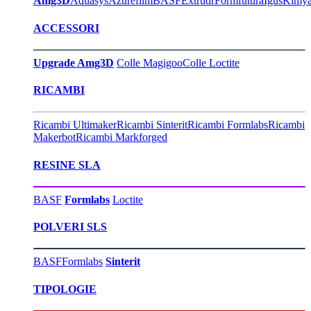
Amg3D
Aquasys
Azurefilm
BASF
Extrudr
Formfutura
Igus
Kimy
ACCESSORI
Upgrade Amg3D
Colle Magigoo
Colle Loctite
RICAMBI
Ricambi Ultimaker
Ricambi Sinterit
Ricambi Formlabs
Ricambi
Makerbot
Ricambi Markforged
RESINE SLA
BASF
Formlabs
Loctite
POLVERI SLS
BASF
Formlabs
Sinterit
TIPOLOGIE