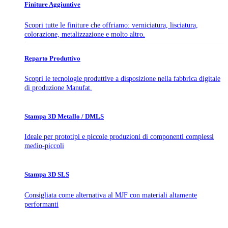
Finiture Aggiuntive
Scopri tutte le finiture che offriamo: verniciatura, lisciatura,
colorazione, metalizzazione e molto altro.
Reparto Produttivo
Scopri le tecnologie produttive a disposizione nella fabbrica digitale
di produzione Manufat.
Stampa 3D Metallo / DMLS
Ideale per prototipi e piccole produzioni di componenti complessi
medio-piccoli
Stampa 3D SLS
Consigliata come alternativa al MJF con materiali altamente
performanti