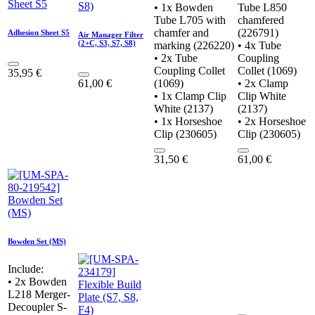
• 1x Bowden
Tube L850
Tube L705 with
chamfered
chamfer and
(226791)
Adhesion Sheet S5
Air Manager Filter
(2+C, S3, S7, S8)
marking (226220)
• 4x Tube
• 2x Tube
Coupling
Coupling Collet
Collet (1069)
35,95
€
61,00
€
(1069)
• 2x Clamp
• 1x Clamp Clip
Clip White
White (2137)
(2137)
• 1x Horseshoe
• 2x Horseshoe
Clip (230605)
Clip (230605)
31,50
€
61,00
€
Bowden Set (MS)
Include:
• 2x Bowden
L218 Merger-
Decoupler S-