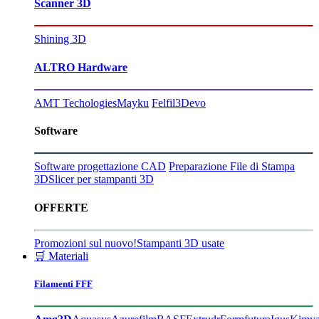
Scanner 3D
Shining 3D
ALTRO Hardware
AMT Techologies
Mayku
Felfil
3Devo
Software
Software progettazione CAD
Preparazione File di Stampa
3D
Slicer per stampanti 3D
OFFERTE
Promozioni sul nuovo!
Stampanti 3D usate
🛒 Materiali
Filamenti FFF