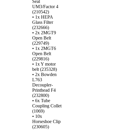
Seal
UM3/Factor 4
(210542)
• 1x HEPA
Glass Filter
(232666)
• 2x 2MGT9
Open Belt
(229749)
• 1x 2MGT6
Open Belt
(229816)
• 1x Y motor
belt (235328)
• 2x Bowden
L763
Decoupler-
Printhead F4
(232800)
• 6x Tube
Coupling Collet
(1069)
• 10x
Horseshoe Clip
(230605)