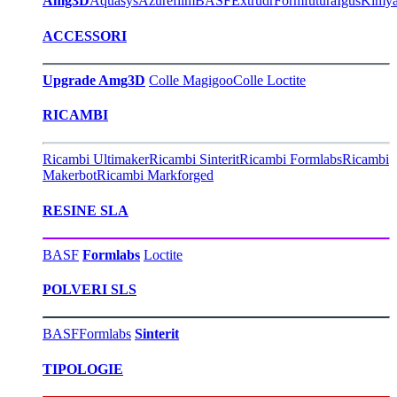
Amg3D
Aquasys
Azurefilm
BASF
Extrudr
Formfutura
Igus
Kimy
ACCESSORI
Upgrade Amg3D
Colle Magigoo
Colle Loctite
RICAMBI
Ricambi Ultimaker
Ricambi Sinterit
Ricambi Formlabs
Ricambi
Makerbot
Ricambi Markforged
RESINE SLA
BASF
Formlabs
Loctite
POLVERI SLS
BASF
Formlabs
Sinterit
TIPOLOGIE