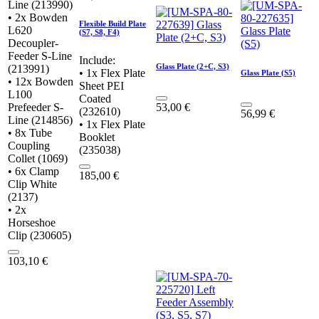
Line (213990)
• 2x Bowden
Flexible Build Plate
L620
(S7, S8, F4)
Decoupler-
Feeder S-Line
Include:
Glass Plate (2+C, S3)
(213991)
• 1x Flex Plate
Glass Plate (S5)
• 12x Bowden
Sheet PEI
L100
Coated
Prefeeder S-
53,00
€
(232610)
56,99
€
Line (214856)
• 1x Flex Plate
• 8x Tube
Booklet
Coupling
(235038)
Collet (1069)
• 6x Clamp
185,00
€
Clip White
(2137)
• 2x
Horseshoe
Clip (230605)
103,10
€