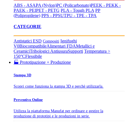
ABS - ASA
PA (Nylon)
PC (Policarbonato)
PEEK - PEKK -
PAEK - PEI
PET - PETG
PLA - Tough PLA
PP
(Polipropilene)
PPS - PPSU
TPU - TPE - TPA
CATEGORIE
Antistatici ESD
Ignifughi
Compositi
V0
Biocompatibile
Alimentari FDA
Metallici e
Ceramici
Tribologici Antiusura
Supporti
Temperatura >
150°C
Flessibile
🏭 Prototipazione + Produzione
Stampa 3D
Scopri come funziona la stampa 3D e perchè utilizzarla.
Preventivo Online
Utilizza la piattaforma Manufat per ordinare e gestire la
produzione di prototipi e le produzioni in serie.