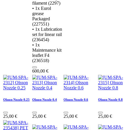
filament (2297)
• 1x Eurol
grease
Packaged
(227551)
• 1x Lubrication
set for linear rail
(236454)
• 1x
Maintenance kit
leaflet F4
(236518)
600,00
€
Olsson Nozzle 0.25
Olsson Nozzle 0.4
Olsson Nozzle 0.6
Olsson Nozzle 0.8
25,00
€
25,00
€
25,00
€
25,00
€