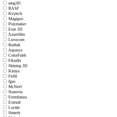
amg3D
BASF
Keytech
Magigoo
Polymaker
Esus 3D
Azurefilm
Luvocom
Builtak
Aquasys
ColorFabb
Filoalfa
Shining 3D
Kimya
Felfil
Igus
McNeel
Nanovia
Formfutura
Extrudr
Loctite
Sinterit