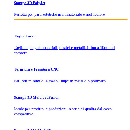
Stampa 3D PolyJet
Perfetta per parti estetiche multimateriale e multicolore
Taglio Laser
Taglio e piega di materiali plastici e metallici fino a 10mm di
spessore
Tornitura e Fresatura CNC
Per lotti minimi di almeno 100pz in metallo o polimero
Stampa 3D Multi Jet Fusion
Ideale per protitipi e produzioni in serie di qualità dal costo
competitivo