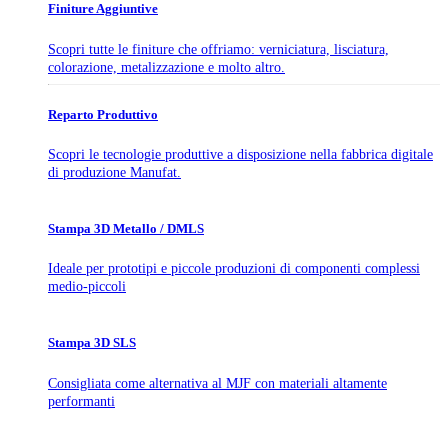
Finiture Aggiuntive
Scopri tutte le finiture che offriamo: verniciatura, lisciatura,
colorazione, metalizzazione e molto altro.
Reparto Produttivo
Scopri le tecnologie produttive a disposizione nella fabbrica digitale
di produzione Manufat.
Stampa 3D Metallo / DMLS
Ideale per prototipi e piccole produzioni di componenti complessi
medio-piccoli
Stampa 3D SLS
Consigliata come alternativa al MJF con materiali altamente
performanti