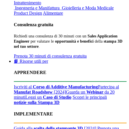
Intrattenimento
Ingegneria e Manifattura
Gioielleria e Moda
Medicale
Product Design
Alimentare
Consulenza gratuita
Richiedi una consulenza di 30 minuti con un
Sales Application
Engineer
per valutare le
opportunità e benefici
della
stampa 3D
nel tuo settore
.
Prenota 30 minuti di consulenza gratuita
📙 Risorse utili per
APPRENDERE
Iscriviti al
Corso di Additive Manufacturing
Partecipa al
Manufat Roadshow
[2024]
Guarda un
Webinar
da 20
minuti
Leggi un
Caso di Studio
Scopri le principali
notizie sulla Stampa 3D
IMPLEMENTARE
Guida alla
scelta della stampante 3D
[2024]
Prenota una