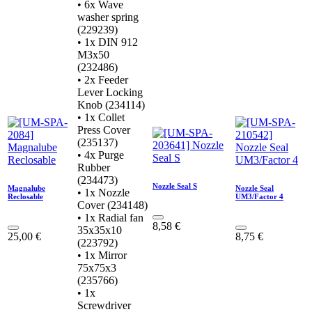
• 6x Wave
washer spring
(229239)
• 1x DIN 912
M3x50
(232486)
• 2x Feeder
Lever Locking
Knob (234114)
• 1x Collet
Press Cover
(235137)
• 4x Purge
Rubber
(234473)
Nozzle Seal S
Magnalube
Nozzle Seal
• 1x Nozzle
Reclosable
UM3/Factor 4
Cover (234148)
• 1x Radial fan
8,58
€
35x35x10
25,00
€
8,75
€
(223792)
• 1x Mirror
75x75x3
(235766)
• 1x
Screwdriver