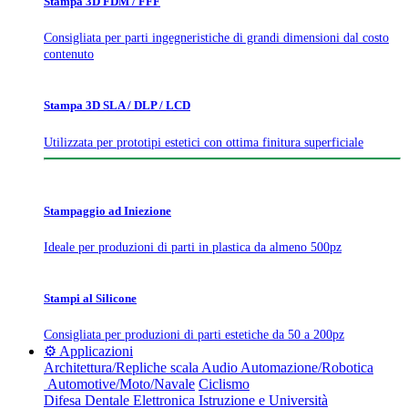
Stampa 3D FDM / FFF
Consigliata per parti ingegneristiche di grandi dimensioni dal costo
contenuto
Stampa 3D SLA / DLP / LCD
Utilizzata per prototipi estetici con ottima finitura superficiale
Stampaggio ad Iniezione
Ideale per produzioni di parti in plastica da almeno 500pz
Stampi al Silicone
Consigliata per produzioni di parti estetiche da 50 a 200pz
⚙️ Applicazioni
Architettura/Repliche scala
Audio
Automazione/Robotica
Automotive/Moto/Navale
Ciclismo
Difesa
Dentale
Elettronica
Istruzione e Università