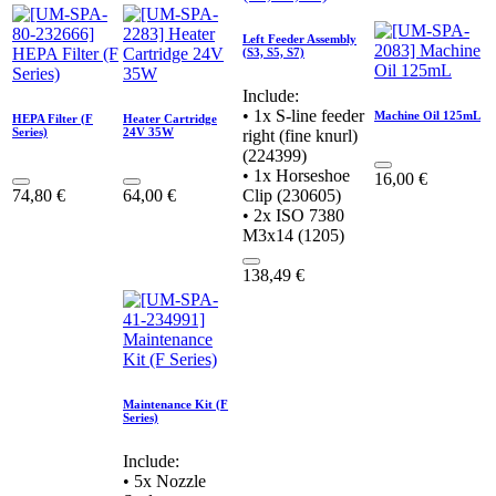
Left Feeder Assembly
(S3, S5, S7)
Include:
• 1x S-line feeder
Machine Oil 125mL
HEPA Filter (F
Heater Cartridge
Series)
24V 35W
right (fine knurl)
(224399)
• 1x Horseshoe
16,00
€
74,80
€
64,00
€
Clip (230605)
• 2x ISO 7380
M3x14 (1205)
138,49
€
Maintenance Kit (F
Series)
Include:
• 5x Nozzle